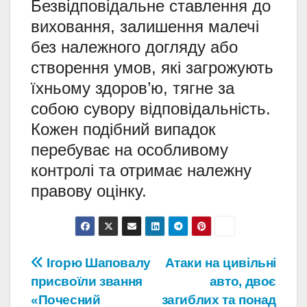
Безвідповідальне ставлення до
виховання, залишення малечі
без належного догляду або
створення умов, які загрожують
їхньому здоров’ю, тягне за
собою сувору відповідальність.
Кожен подібний випадок
перебуває на особливому
контролі та отримає належну
правову оцінку.
Навігація
Ігорю Шаповалу
Атаки на цивільні
присвоїли звання
авто, двоє
записів
«Почесний
загиблих та понад