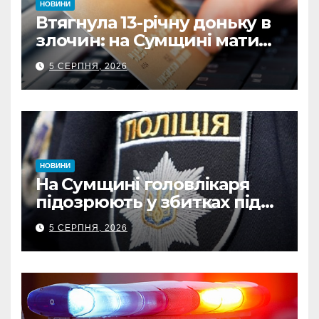
НОВИНИ
Втягнула 13-річну доньку в
злочин: на Сумщині мати
витратила майже 480
5 СЕРПНЯ, 2026
тисяч грн з викраденої
картки
НОВИНИ
На Сумщині головлікаря
підозрюють у збитках під
час капремонту
5 СЕРПНЯ, 2026
медустанови