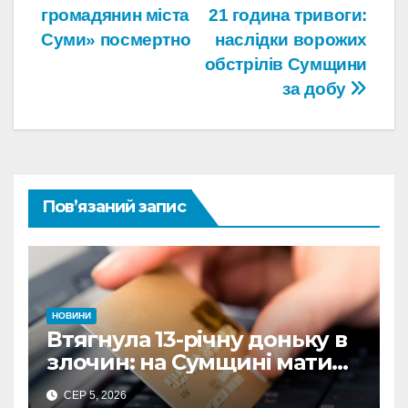
громадянин міста
21 година тривоги:
Суми» посмертно
наслідки ворожих
обстрілів Сумщини
за добу
Пов’язаний запис
НОВИНИ
Втягнула 13-річну доньку в
злочин: на Сумщині мати
витратила майже 480
СЕР 5, 2026
тисяч грн з викраденої