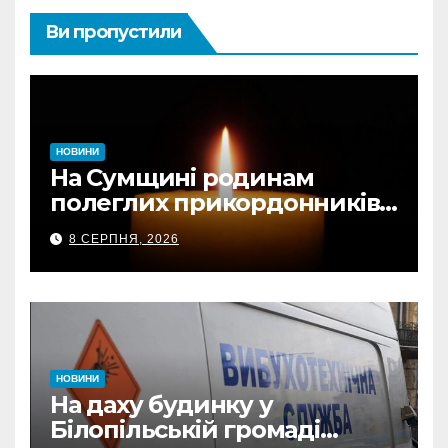
Ви пропустили
НОВИНИ
На Сумщині родинам
полеглих прикордонників
передали державні
8 СЕРПНЯ, 2026
нагороди та відомчі
відзнаки
НОВИНИ
На даху будинку у
Білопільській громаді