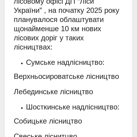
лісовому офісі ДП “Ліси
України” , на початку 2025 року
планувалося облаштувати
щонайменше 10 км нових
лісових доріг у таких
лісництвах:
Сумське надлісництво:
Верхньосироватське лісництво
Лебединське лісництво
Шосткинське надлісництво:
Собицьке лісництво
Свеське ліснитцво