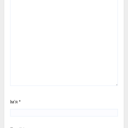
Ім'я
*