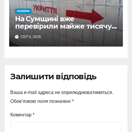
НОВИНИ
На Сумщині вже
перевірили майже тисячу
укриттів: де виявили
СЕР 8, 2026
замкнені двері
Залишити відповідь
Ваша e-mail адреса не оприлюднюватиметься.
Обов’язкові поля позначені
*
Коментар
*