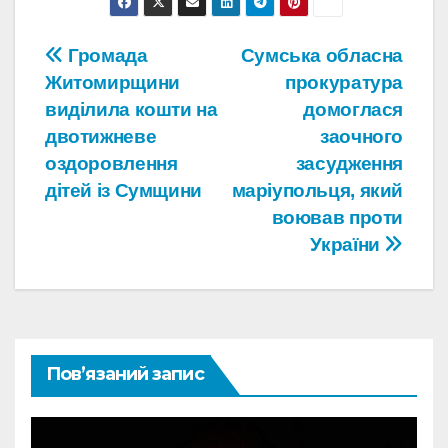
Навігація
Громада
Сумська обласна
Житомирщини
прокуратура
записів
виділила кошти на
домоглася
двотижневе
заочного
оздоровлення
засудження
дітей із Сумщини
маріупольця, який
воював проти
України
Пов’язаний запис