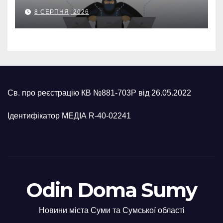
втратив 39,2 тис. грн з
8 СЕРПНЯ, 2026
карток матері
Св. про реєстрацію КВ №881-703Р від 26.05.2022
Ідентифікатор МЕДІА R-40-02241
Odin Doma Sumy
Новини міста Суми та Сумської області