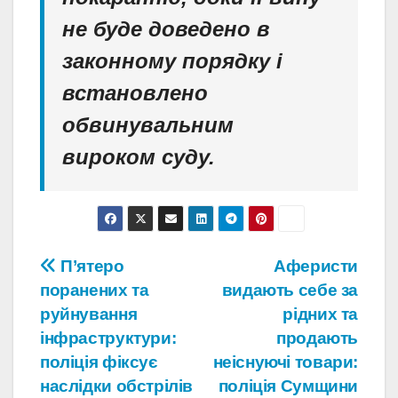
не буде доведено в
законному порядку і
встановлено
обвинувальним
вироком суду.
Навігація
П’ятеро
Аферисти
поранених та
видають себе за
записів
руйнування
рідних та
інфраструктури:
продають
поліція фіксує
неіснуючі товари:
наслідки обстрілів
поліція Сумщини