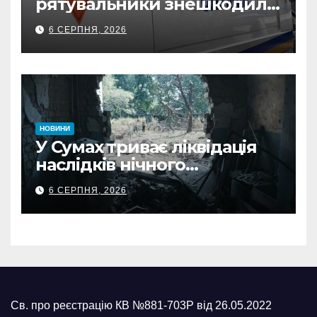
рятувальники знешкодили
500-кілограмову авіабомбу
6 СЕРПНЯ, 2026
росіян
НОВИНИ
У Сумах триває ліквідація
наслідків нічного
масованого удару КАБами
6 СЕРПНЯ, 2026
Св. про реєстрацію КВ №881-703Р від 26.05.2022