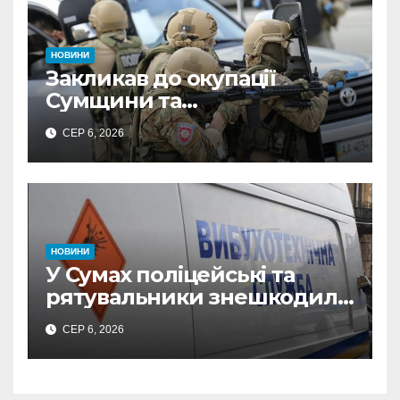
НОВИНИ
Закликав до окупації
Сумщини та
виправдовував обстріли:
СЕР 6, 2026
СБУ викрила
прокремлівського агітатора
з Охтирки
НОВИНИ
У Сумах поліцейські та
рятувальники знешкодили
500-кілограмову авіабомбу
СЕР 6, 2026
росіян