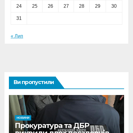
24
25
26
27
28
29
30
31
« Лип
Ви пропустили
НОВИНИ
Прокуратура та ДБР
викрили двох посадовців