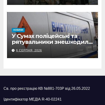
прокремлівського агітатора
з Охтирки
НОВИНИ
У Сумах поліцейські та
рятувальники знешкодили
500-кілограмову авіабомбу
6 СЕРПНЯ, 2026
росіян
Св. про реєстрацію КВ №881-703Р від 26.05.2022
Ідентифікатор МЕДІА R-40-02241