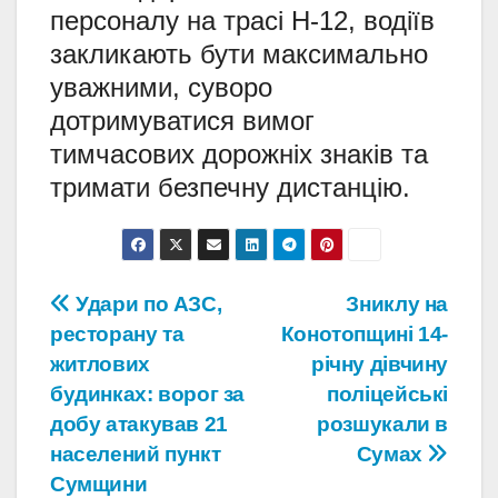
персоналу на трасі Н-12, водіїв
закликають бути максимально
уважними, суворо
дотримуватися вимог
тимчасових дорожніх знаків та
тримати безпечну дистанцію.
Навігація
Удари по АЗС,
Зниклу на
ресторану та
Конотопщині 14-
записів
житлових
річну дівчину
будинках: ворог за
поліцейські
добу атакував 21
розшукали в
населений пункт
Сумах
Сумщини