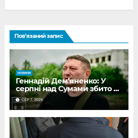
Пов’язаний запис
НОВИНИ
Геннадій Дем’яненко: У
серпні над Сумами збито 6
КАБів
СЕР 7, 2026