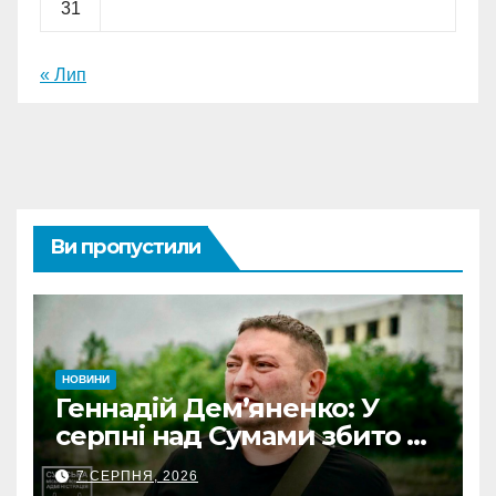
31
« Лип
Ви пропустили
НОВИНИ
Геннадій Дем’яненко: У
серпні над Сумами збито 6
КАБів
7 СЕРПНЯ, 2026