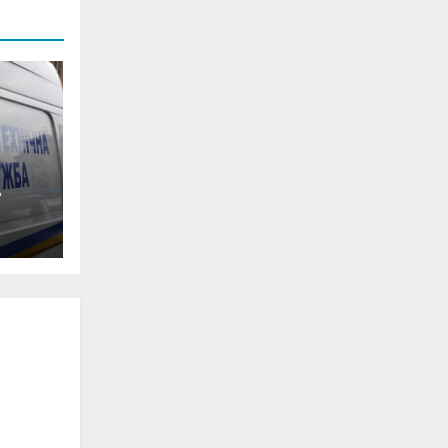
0-
ян