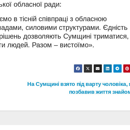
ької обласної ради:
мо в тісній співпраці з обласною
мадами, силовими структурами. Єдність 
ь рішень дозволяють Сумщині триматися,
ти людей. Разом – вистоїмо».
На Сумщині взято під варту чоловіка,
позбавив життя знайо