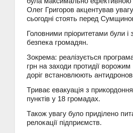
була максимально ефективною”, 
Олег Григоров акцентував увагу
сьогодні стоять перед Сумщино
Головними пріоритетами були і
безпека громадян.
Зокрема: реалізується програм
грн на заходи протидії ворожим
доріг встановлюють антидронові
Триває евакуація з прикордонн
пунктів у 18 громадах.
Також увагу було приділено пита
релокації підприємств.