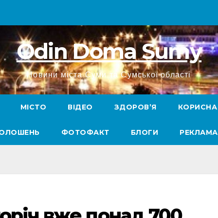
Odin Doma Sumy
Новини міста Суми та Сумської області
МІСТО
ВІДЕО
ЗДОРОВ’Я
КОРИСНА
ГОЛОШЕНЬ
ФОТОФАКТ
БЛОГИ
РЕКЛАМА
оріч вже понад 700