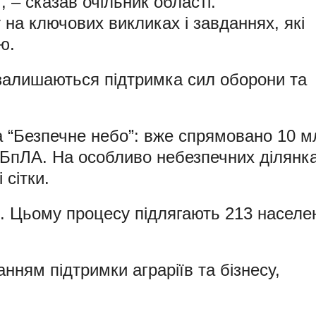
– сказав очільник області.
 на ключових викликах і завданнях, які
ю.
 залишаються підтримка сил оборони та
а “Безпечне небо”: вже спрямовано 10 м
 БпЛА. На особливо небезпечних ділянк
 сітки.
я. Цьому процесу підлягають 213 населе
нням підтримки аграріїв та бізнесу,