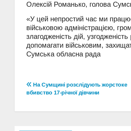
Олексій Романько
, голова Сумс
«У цей непростий час ми працює
військовою адміністрацією, гро
злагодженість дій, узгодженіст
допомагати військовим, захища
Сумська обласна рада
Навігація
На Сумщині розслідують жорстоке
вбивство 17-річної дівчини
записів