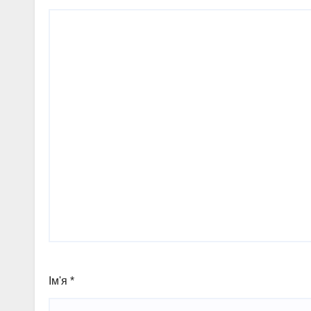
Ім'я
*