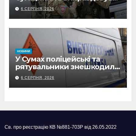
обстріли: СБУ викрила
6 СЕРПНЯ, 2026
прокремлівського агітатора
з Охтирки
НОВИНИ
У Сумах поліцейські та
рятувальники знешкодили
500-кілограмову авіабомбу
6 СЕРПНЯ, 2026
росіян
Св. про реєстрацію КВ №881-703Р від 26.05.2022