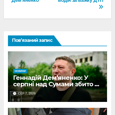
Демʼяненко
водія за важку ДТП
Пов’язаний запис
НОВИНИ
Геннадій Дем’яненко: У
серпні над Сумами збито 6
КАБів
СЕР 7, 2026