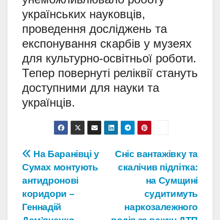
українських науковців,
проведення досліджень та
експонування скарбів у музеях
для культурно-освітньої роботи.
Тепер повернуті реліквії стануть
доступними для науки та
українців.
Навігація
На Баранівці у
Сніс вантажівку та
Сумах монтують
скалічив підлітка:
записів
антидронові
на Сумщині
коридори –
судитимуть
Геннадій
наркозалежного