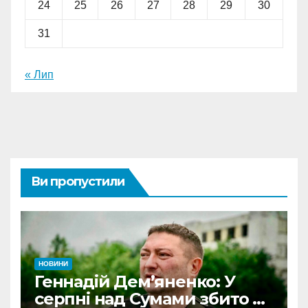
24
25
26
27
28
29
30
31
« Лип
Ви пропустили
НОВИНИ
Геннадій Дем’яненко: У
серпні над Сумами збито 6