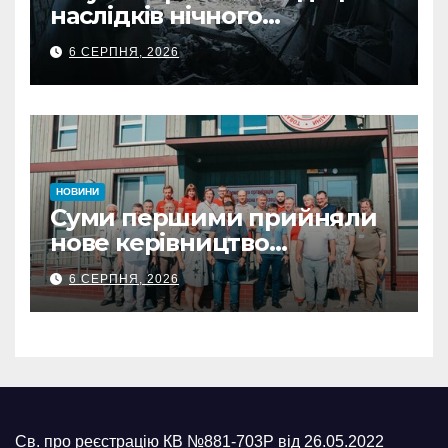
наслідків нічного
масованого удару КАБами
6 СЕРПНЯ, 2026
НОВИНИ
Суми першими прийняли
нове керівництво
Українського Червоного
6 СЕРПНЯ, 2026
Хреста: Артем Кобзар
окреслив потреби громади
Св. про реєстрацію КВ №881-703Р від 26.05.2022