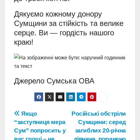
Дякуємо кожному донору
Сумщини за стійкість та велике
серце. Ви — гордість нашого
краю!
Джерело Сумська ОВА
Навігація
Якщо
Російські обстріли
“заступниця мера
Сумщини: серед
записів
Сум” попросить у
загиблих 20-річна
вас гроші – не
дівчина, поранено