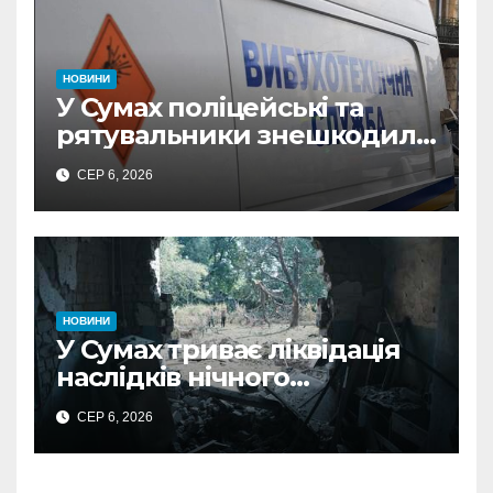
з Охтирки
НОВИНИ
У Сумах поліцейські та
рятувальники знешкодили
500-кілограмову авіабомбу
СЕР 6, 2026
росіян
НОВИНИ
У Сумах триває ліквідація
наслідків нічного
масованого удару КАБами
СЕР 6, 2026