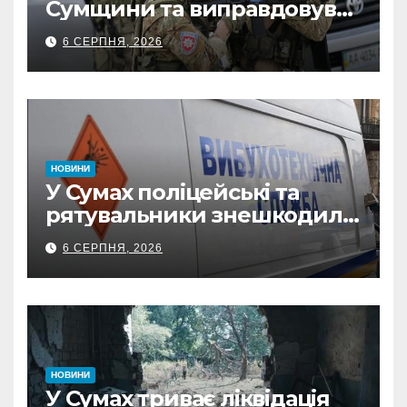
Сумщини та виправдовував
обстріли: СБУ викрила
6 СЕРПНЯ, 2026
прокремлівського агітатора
з Охтирки
НОВИНИ
У Сумах поліцейські та
рятувальники знешкодили
500-кілограмову авіабомбу
6 СЕРПНЯ, 2026
росіян
НОВИНИ
У Сумах триває ліквідація