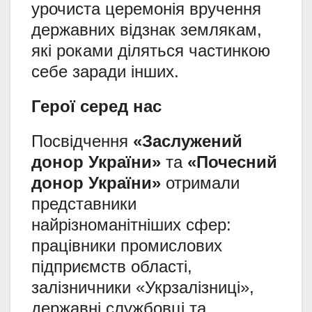
урочиста церемонія вручення
державних відзнак землякам,
які роками діляться частинкою
себе заради інших.
Герої серед нас
Посвідчення
«Заслужений
донор України»
та
«Почесний
донор України»
отримали
представники
найрізноманітніших сфер:
працівники промислових
підприємств області,
залізничники «Укрзалізниці»,
державні службовці та