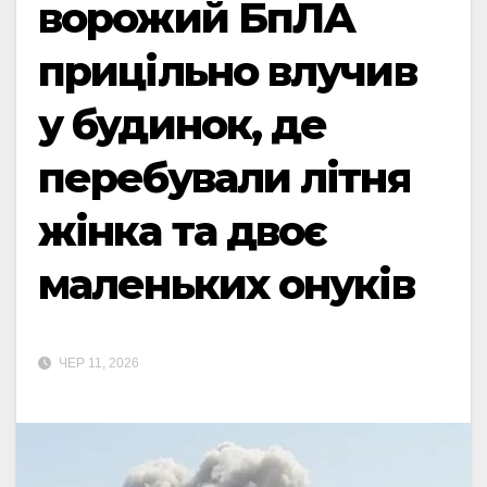
ворожий БпЛА
прицільно влучив
у будинок, де
перебували літня
жінка та двоє
маленьких онуків
ЧЕР 11, 2026