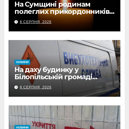
На Сумщині родинам
полеглих прикордонників
передали державні
8 СЕРПНЯ, 2026
нагороди та відомчі
відзнаки
НОВИНИ
На даху будинку у
Білопільській громаді
знайшли 120-мм міну
8 СЕРПНЯ, 2026
НОВИНИ