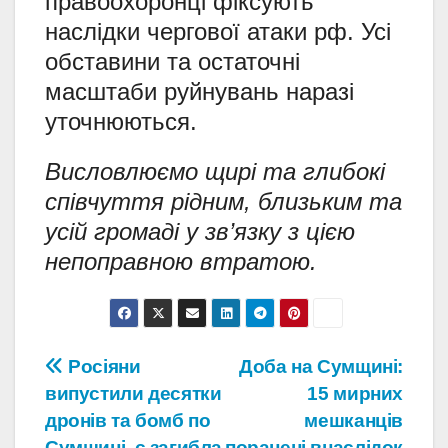
правоохоронці фіксують
наслідки чергової атаки рф. Усі
обставини та остаточні
масштаби руйнувань наразі
уточнюються.
Висловлюємо щирі та глибокі
співчуття рідним, близьким та
усій громаді у зв’язку з цією
непоправною втратою.
Навігація
Росіяни
Доба на Сумщині:
випустили десятки
15 мирних
записів
дронів та бомб по
мешканців
Сумщині, є загибла
поранені внаслідок