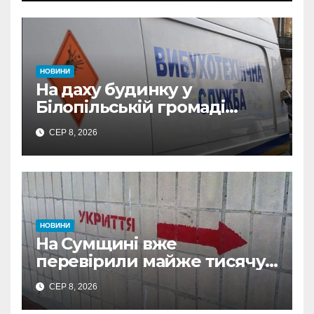
відзнаки
НОВИНИ
На даху будинку у
Білопільській громаді
знайшли 120-мм міну
СЕР 8, 2026
НОВИНИ
На Сумщині вже
перевірили майже тисячу
укриттів: де виявили
СЕР 8, 2026
замкнені двері