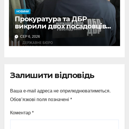
НОВИНИ
Прокуратура та ДБР
викрили двох посадовців
ДПС Сумщини на вимаганні
СЕР 6, 2026
неправомірної вигоди у
ФОПа
Залишити відповідь
Ваша e-mail адреса не оприлюднюватиметься.
Обов’язкові поля позначені
*
Коментар
*