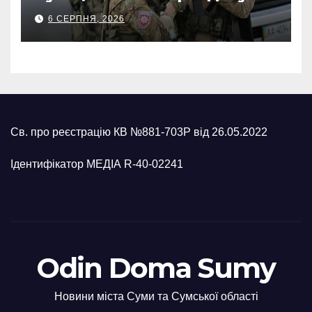
обстріли: СБУ викрила
6 СЕРПНЯ, 2026
прокремлівського агітатора
з Охтирки
Св. про реєстрацію КВ №881-703Р від 26.05.2022
Ідентифікатор МЕДІА R-40-02241
Odin Doma Sumy
Новини міста Суми та Сумської області