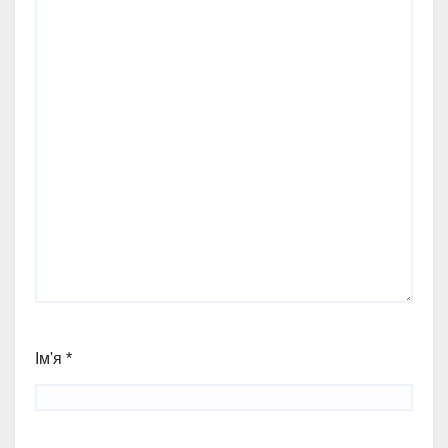
Ім'я
*