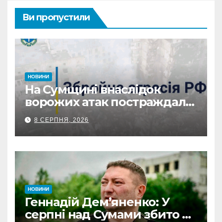
Ви пропустили
НОВИНИ
На Сумщині внаслідок
ворожих атак постраждала
21 людина, серед
8 СЕРПНЯ, 2026
поранених – 8-річна дитина
НОВИНИ
Геннадій Дем’яненко: У
серпні над Сумами збито 6