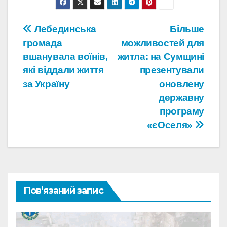
Навігація
Лебединська
Більше
громада
можливостей для
записів
вшанувала воїнів,
житла: на Сумщині
які віддали життя
презентували
за Україну
оновлену
державну
програму
«єОселя»
Пов’язаний запис