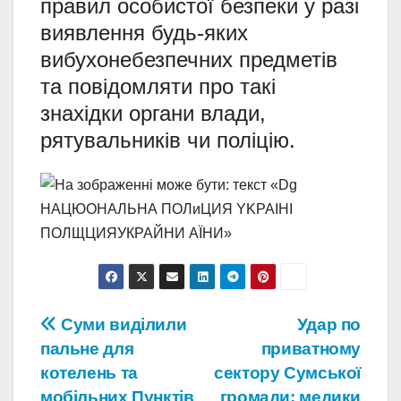
правил особистої безпеки у разі
виявлення будь-яких
вибухонебезпечних предметів
та повідомляти про такі
знахідки органи влади,
рятувальників чи поліцію.
Навігація
Суми виділили
Удар по
пальне для
приватному
записів
котелень та
сектору Сумської
мобільних Пунктів
громади: медики