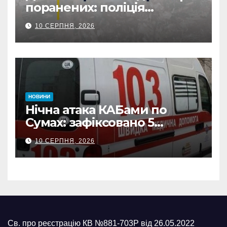
поранених: поліція
Сумщини документує
10 СЕРПНЯ, 2026
наслідки масованих
ворожих обстрілів
НОВИНИ
Нічна атака КАБами по
Сумах: зафіксовано 5
влучань, щонайменше
10 СЕРПНЯ, 2026
п’ятеро поранених
Св. про реєстрацію КВ №881-703Р від 26.05.2022