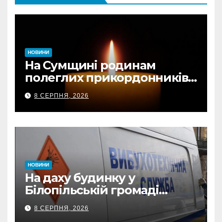
НОВИНИ
На Сумщині родинам
полеглих прикордонників
передали державні
8 СЕРПНЯ, 2026
нагороди та відомчі
відзнаки
НОВИНИ
На даху будинку у
Білопільській громаді
знайшли 120-мм міну
8 СЕРПНЯ, 2026