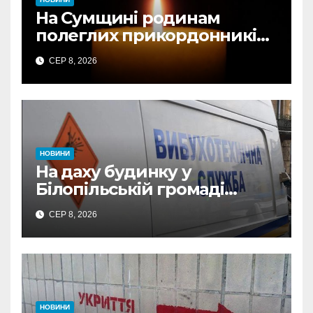
На Сумщині родинам
полеглих прикордонників
передали державні
СЕР 8, 2026
нагороди та відомчі
відзнаки
НОВИНИ
На даху будинку у
Білопільській громаді
знайшли 120-мм міну
СЕР 8, 2026
НОВИНИ