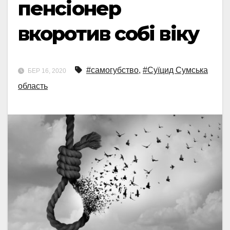
пенсіонер
вкоротив собі віку
#самогубство
,
#Суїцид Сумська
БЕР 16, 2020
область