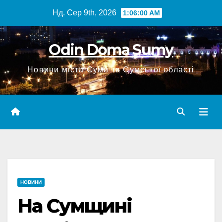
Перейти
Нд. Сер 9th, 2026
1:06:01 AM
до
вмісту
Odin Doma Sumy
Новини міста Суми та Сумської області
НОВИНИ
На Сумщині