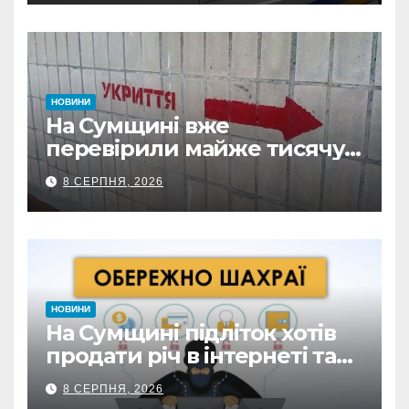
НОВИНИ
На Сумщині вже
перевірили майже тисячу
укриттів: де виявили
8 СЕРПНЯ, 2026
замкнені двері
НОВИНИ
На Сумщині підліток хотів
продати річ в інтернеті та
втратив 39,2 тис. грн з
8 СЕРПНЯ, 2026
карток матері