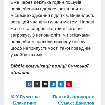
Вже через декілька годин пошуків
поліцейським вдалося встановити
місцезнаходження підлітків. Виявилося,
весь цей час діти гуляли містом. Наразі
життю та здоров’ю дітей нічого не
загрожує. З неповнолітніми втікачами
поліцейські провели виховну бесіду
щодо неприпустимості такої поведінки
у майбутньому.
Відділ комунікації поліції Сумської
області
Навігація
У Сумах на
Плохой аэропорт в
«Блакитних
Сумах : Данилов