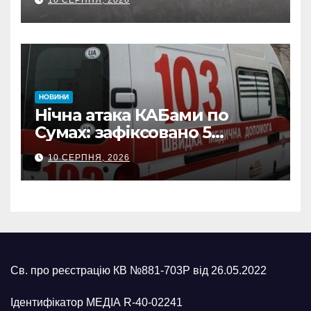
наслідки масованих
ворожих обстрілів
НОВИНИ
Нічна атака КАБами по
Сумах: зафіксовано 5
влучань, щонайменше
10 СЕРПНЯ, 2026
п’ятеро поранених
Св. про реєстрацію КВ №881-703Р від 26.05.2022
Ідентифікатор МЕДІА R-40-02241