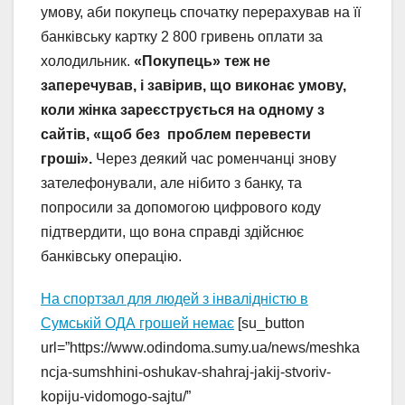
умову, аби покупець спочатку перерахував на її
банківську картку 2 800 гривень оплати за
холодильник.
«Покупець» теж не
заперечував, і завірив, що виконає умову,
коли жінка зареєструється на одному з
сайтів, «щоб без проблем перевести
гроші».
Через деякий час роменчанці знову
зателефонували, але нібито з банку, та
попросили за допомогою цифрового коду
підтвердити, що вона справді здійснює
банківську операцію.
На спортзал для людей з інвалідністю в
Сумській ОДА грошей немає
[su_button
url=”https://www.odindoma.sumy.ua/news/meshka
ncja-sumshhini-oshukav-shahraj-jakij-stvoriv-
kopiju-vidomogo-sajtu/”