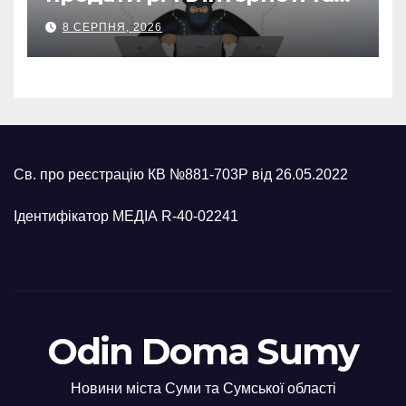
втратив 39,2 тис. грн з
8 СЕРПНЯ, 2026
карток матері
Св. про реєстрацію КВ №881-703Р від 26.05.2022
Ідентифікатор МЕДІА R-40-02241
Odin Doma Sumy
Новини міста Суми та Сумської області