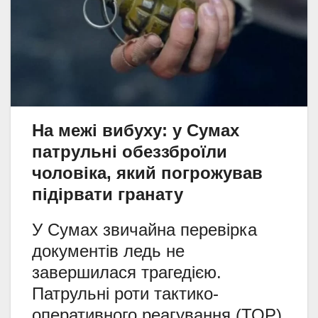
На межі вибуху: у Сумах
патрульні обеззброїли
чоловіка, який погрожував
підірвати гранату
У Сумах звичайна перевірка
документів ледь не
завершилася трагедією.
Патрульні роти тактико-
оперативного реагування (ТОР)