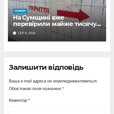
НОВИНИ
На Сумщині вже
перевірили майже тисячу
укриттів: де виявили
СЕР 8, 2026
замкнені двері
Залишити відповідь
Ваша e-mail адреса не оприлюднюватиметься.
Обов’язкові поля позначені
*
Коментар
*