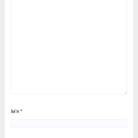
Ім'я
*