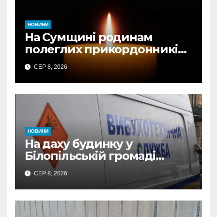
НОВИНИ
На Сумщині родинам
полеглих прикордонників
передали державні
СЕР 8, 2026
нагороди та відомчі
відзнаки
НОВИНИ
На даху будинку у
Білопільській громаді
знайшли 120-мм міну
СЕР 8, 2026