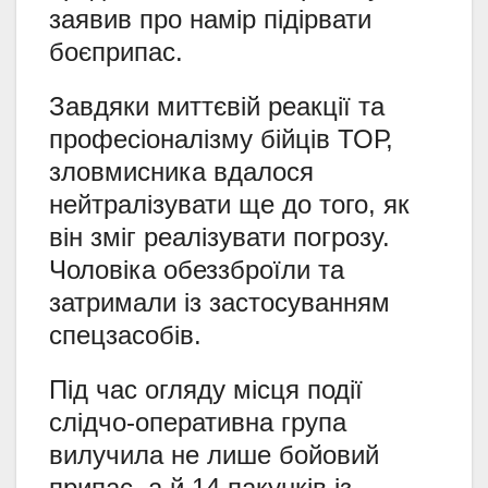
заявив про намір підірвати
боєприпас.
Завдяки миттєвій реакції та
професіоналізму бійців ТОР,
зловмисника вдалося
нейтралізувати ще до того, як
він зміг реалізувати погрозу.
Чоловіка обеззброїли та
затримали із застосуванням
спецзасобів.
Під час огляду місця події
слідчо-оперативна група
вилучила не лише бойовий
припас, а й 14 пакунків із