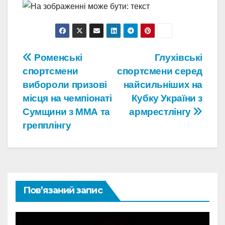
Навігація
Роменські
Глухівські
спортсмени
спортсмени серед
записів
вибороли призові
найсильніших на
місця на чемпіонаті
Кубку України з
Сумщини з ММА та
армрестлінгу
грепплінгу
Пов’язаний запис