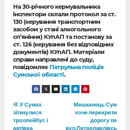
На 30-річного кермувальника
інспектори склали протокол за ст.
130 (керування транспортним
засобом у стані алкогольного
сп’яніння) КУпАП та постанову за
ст. 126 (керування без відповідних
документів) КУпАП. Матеріали
справи направлені до суду,
повідомляє
Патрульна поліція
Сумської області
.
Навігація
У Сумах
Мешканець Сум
зіткнулися
хоче перекрити
записів
троллейбус і
дорогу по
автівка
вул.Петропавлівсь