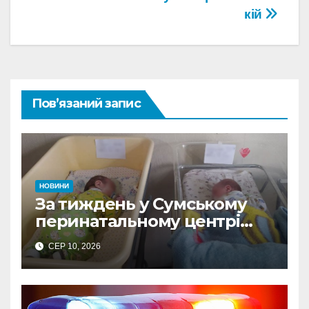
кій
Пов’язаний запис
НОВИНИ
За тиждень у Сумському
перинатальному центрі
Пресвятої Діви Марії
СЕР 10, 2026
народилося 15 дітей