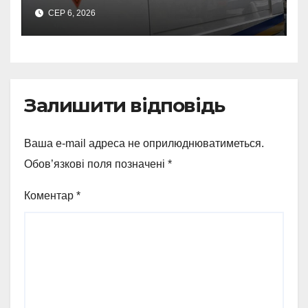
500-кілограмову авіабомбу
СЕР 6, 2026
росіян
Залишити відповідь
Ваша e-mail адреса не оприлюднюватиметься.
Обов’язкові поля позначені
*
Коментар
*