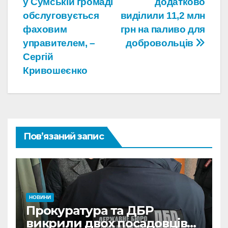
у Сумській громаді
додатково
обслуговується
виділили 11,2 млн
фаховим
грн на паливо для
управителем, –
добровольців
Сергій
Кривошеєнко
Пов’язаний запис
НОВИНИ
Прокуратура та ДБР
викрили двох посадовців