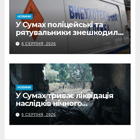
НОВИНИ
У Сумах поліцейські та
рятувальники знешкодили
500-кілограмову авіабомбу
6 СЕРПНЯ, 2026
росіян
НОВИНИ
У Сумах триває ліквідація
наслідків нічного
масованого удару КАБами
6 СЕРПНЯ, 2026