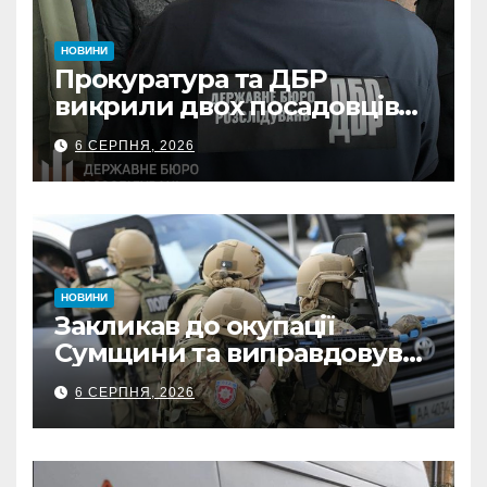
НОВИНИ
Прокуратура та ДБР
викрили двох посадовців
ДПС Сумщини на вимаганні
6 СЕРПНЯ, 2026
неправомірної вигоди у
ФОПа
НОВИНИ
Закликав до окупації
Сумщини та виправдовував
обстріли: СБУ викрила
6 СЕРПНЯ, 2026
прокремлівського агітатора
з Охтирки