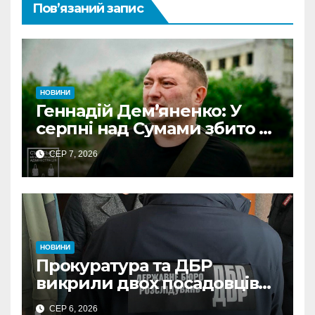
Пов’язаний запис
НОВИНИ
Геннадій Дем’яненко: У
серпні над Сумами збито 6
КАБів
СЕР 7, 2026
НОВИНИ
Прокуратура та ДБР
викрили двох посадовців
ДПС Сумщини на вимаганні
СЕР 6, 2026