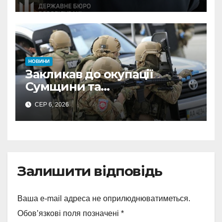
неправомірної вигоди у
ФОПа
НОВИНИ
Закликав до окупації
Сумщини та
виправдовував обстріли:
СЕР 6, 2026
СБУ викрила
прокремлівського агітатора
з Охтирки
Залишити відповідь
Ваша e-mail адреса не оприлюднюватиметься.
Обов’язкові поля позначені
*