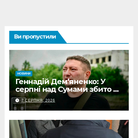
Ви пропустили
НОВИНИ
Геннадій Дем’яненко: У
серпні над Сумами збито 6
КАБів
7 СЕРПНЯ, 2026