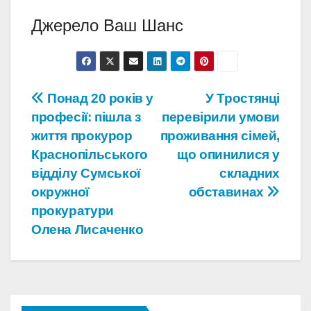
Джерело Ваш Шанс
Навігація
Понад 20 років у
У Тростянці
професії: пішла з
перевірили умови
записів
життя прокурор
проживання сімей,
Краснопільського
що опинилися у
відділу Сумської
складних
окружної
обставинах
прокуратури
Олена Лисаченко