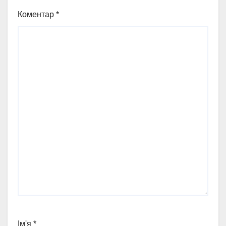
Коментар
*
Ім'я
*