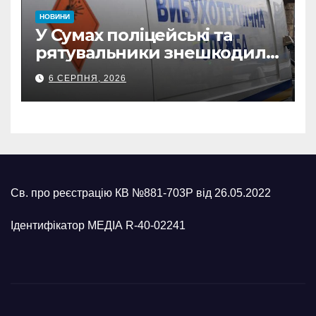
НОВИНИ
У Сумах поліцейські та
рятувальники знешкодили
500-кілограмову авіабомбу
6 СЕРПНЯ, 2026
росіян
Св. про реєстрацію КВ №881-703Р від 26.05.2022
Ідентифікатор МЕДІА R-40-02241