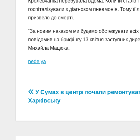
Кролевчанка перебувала вдома. Коли їй стало 
госпіталізували з діагнозом пневмонія. Тому її 
призвело до смерті.
“За новим наказом ми будемо обстежувати всіх 
повідомив на брифінгу 13 квітня заступник ди
Михайла Мацюка.
nedelya
Навігація
У Сумах в центрі почали ремонтува
Харківську
записів