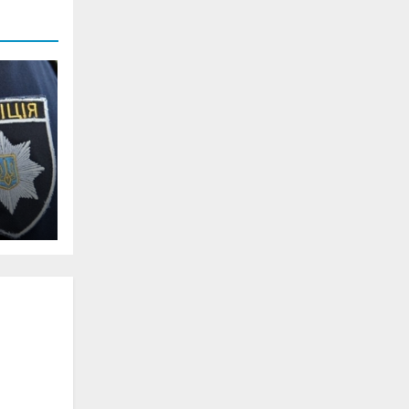
ння
,
а