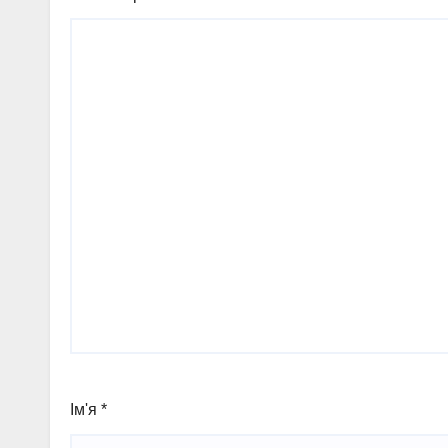
Ім'я
*