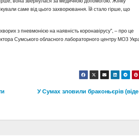
гірше, вона звернулася за медичною допомогою. Жінку
лікували саме від цього захворювання. Їй стало гірше, що
хворих з пневмонією на наявність коронавірусу”, – про це
ректора Сумського обласного лабораторного центру МОЗ Укр
ти
У Сумах зловили браконьєрів (від