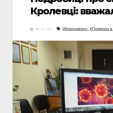
Кролевці: вважа
#Коронавірус
,
#Померла в
КВІ 13, 2020