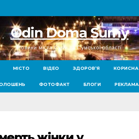
Odin Doma Sumy
Новини міста Суми та Сумської області
МІСТО
ВІДЕО
ЗДОРОВ’Я
КОРИСНА
ГОЛОШЕНЬ
ФОТОФАКТ
БЛОГИ
РЕКЛАМА
мерть жінки у