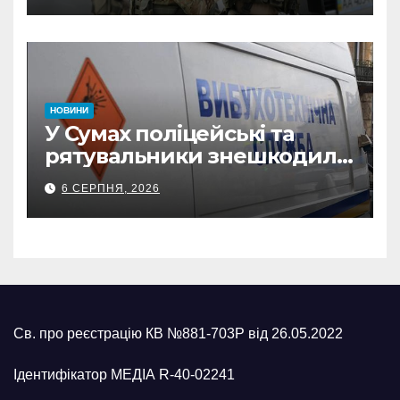
з Охтирки
НОВИНИ
У Сумах поліцейські та
рятувальники знешкодили
500-кілограмову авіабомбу
6 СЕРПНЯ, 2026
росіян
Св. про реєстрацію КВ №881-703Р від 26.05.2022
Ідентифікатор МЕДІА R-40-02241