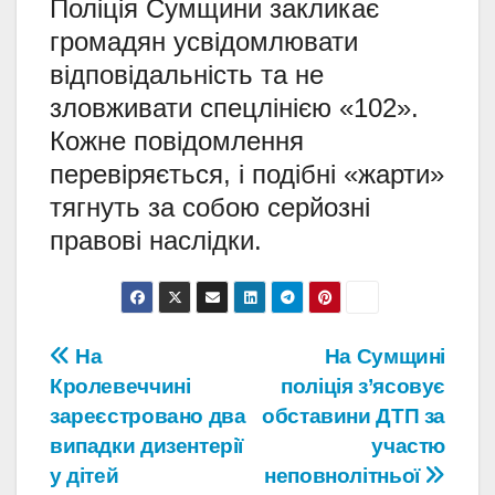
Поліція Сумщини закликає
громадян усвідомлювати
відповідальність та не
зловживати спецлінією «102».
Кожне повідомлення
перевіряється, і подібні «жарти»
тягнуть за собою серйозні
правові наслідки.
Навігація
На
На Сумщині
Кролевеччині
поліція з’ясовує
записів
зареєстровано два
обставини ДТП за
випадки дизентерії
участю
у дітей
неповнолітньої