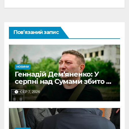
Пов’язаний запис
НОВИНИ
Геннадій Дем’яненко: У
серпні над Сумами збито 6
КАБів
СЕР 7, 2026