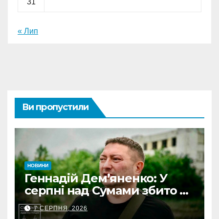
31
« Лип
Ви пропустили
НОВИНИ
Геннадій Дем’яненко: У
серпні над Сумами збито 6
КАБів
7 СЕРПНЯ, 2026