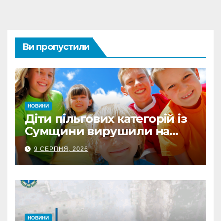
Ви пропустили
НОВИНИ
Діти пільгових категорій із
Сумщини вирушили на
оздоровлення до Польщі
9 СЕРПНЯ, 2026
НОВИНИ