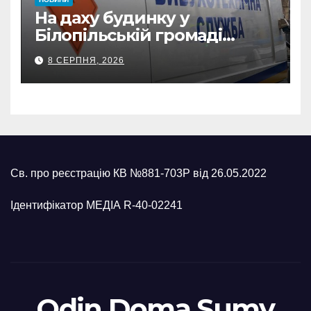
На даху будинку у
Білопільській громаді
знайшли 120-мм міну
8 СЕРПНЯ, 2026
Св. про реєстрацію КВ №881-703Р від 26.05.2022
Ідентифікатор МЕДІА R-40-02241
Odin Doma Sumy