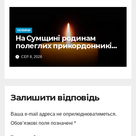
НОВИНИ
На Сумщині родинам
полеглих прикордонників
передали державні
СЕР 8, 2026
нагороди та відомчі
відзнаки
Залишити відповідь
Ваша e-mail адреса не оприлюднюватиметься.
Обов’язкові поля позначені
*