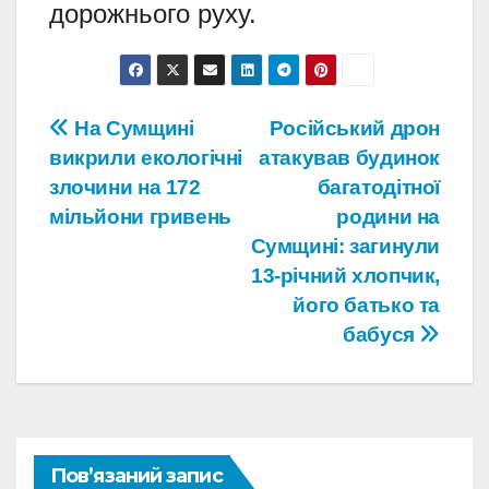
дорожнього руху.
Навігація
На Сумщині
Російський дрон
викрили екологічні
атакував будинок
записів
злочини на 172
багатодітної
мільйони гривень
родини на
Сумщині: загинули
13-річний хлопчик,
його батько та
бабуся
Пов’язаний запис