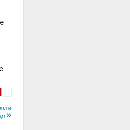
де
,
е
істи
пця