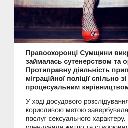
Правоохоронці Сумщини викри
займалась сутенерством та о
Протиправну діяльність при
міграційної поліції спільно з
процесуальним керівництвом
У ході досудового розслідування
корисливою метою завербувала 
послуг сексуального характеру.
орендувала житло та створювал