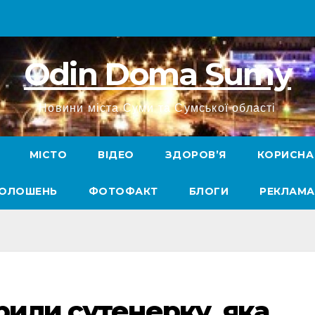
Odin Doma Sumy
Новини міста Суми та Сумської області
МІСТО
ВІДЕО
ЗДОРОВ’Я
КОРИСНА
ГОЛОШЕНЬ
ФОТОФАКТ
БЛОГИ
РЕКЛАМА
рили сутенерку, яка