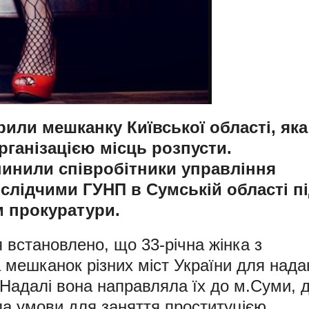
ли мешканку Київської області, яка
рганізацією місць розпусти.
пинили співробітники управління
і слідчими ГУНП в Сумській області п
 прокуратури.
 встановлено, що 33-річна жінка з
мешканок різних міст України для нада
 Надалі вона направляла їх до м.Суми, 
а умови для заняття проституцією.