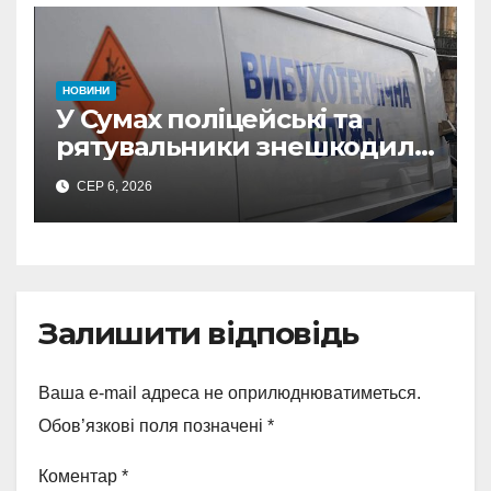
з Охтирки
НОВИНИ
У Сумах поліцейські та
рятувальники знешкодили
500-кілограмову авіабомбу
СЕР 6, 2026
росіян
Залишити відповідь
Ваша e-mail адреса не оприлюднюватиметься.
Обов’язкові поля позначені
*
Коментар
*