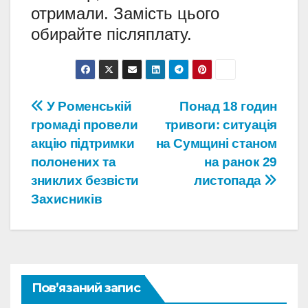
отримали. Замість цього
обирайте післяплату.
Навігація
У Роменській
Понад 18 годин
громаді провели
тривоги: ситуація
записів
акцію підтримки
на Сумщині станом
полонених та
на ранок 29
зниклих безвісти
листопада
Захисників
Пов’язаний запис