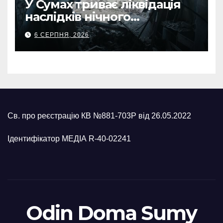
У Сумах триває ліквідація
наслідків нічного
масованого удару КАБами
6 СЕРПНЯ, 2026
Св. про реєстрацію КВ №881-703Р від 26.05.2022
Ідентифікатор МЕДІА R-40-02241
Odin Doma Sumy