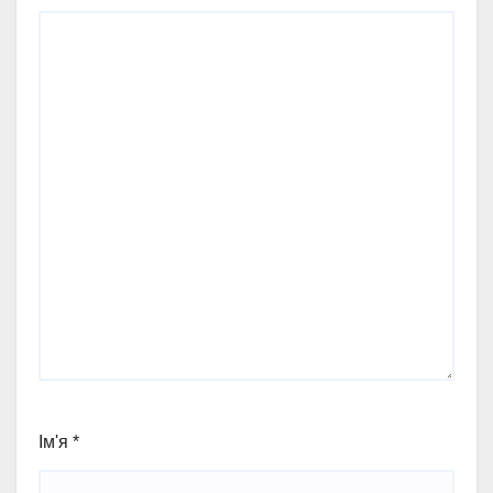
Ім'я
*