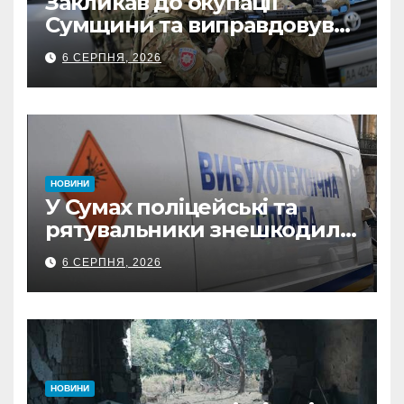
Закликав до окупації
Сумщини та виправдовував
обстріли: СБУ викрила
6 СЕРПНЯ, 2026
прокремлівського агітатора
з Охтирки
НОВИНИ
У Сумах поліцейські та
рятувальники знешкодили
500-кілограмову авіабомбу
6 СЕРПНЯ, 2026
росіян
НОВИНИ