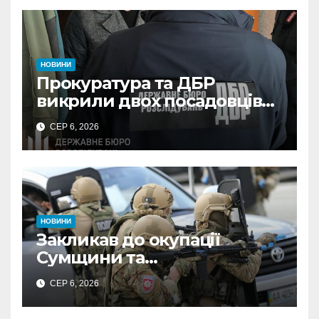
НОВИНИ
Прокуратура та ДБР
викрили двох посадовців
ДПС Сумщини на вимаганні
СЕР 6, 2026
неправомірної вигоди у
ФОПа
НОВИНИ
Закликав до окупації
Сумщини та
виправдовував обстріли:
СЕР 6, 2026
СБУ викрила
прокремлівського агітатора