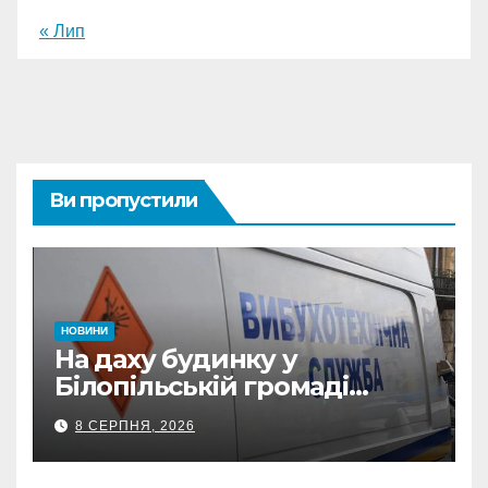
« Лип
Ви пропустили
НОВИНИ
На даху будинку у
Білопільській громаді
знайшли 120-мм міну
8 СЕРПНЯ, 2026