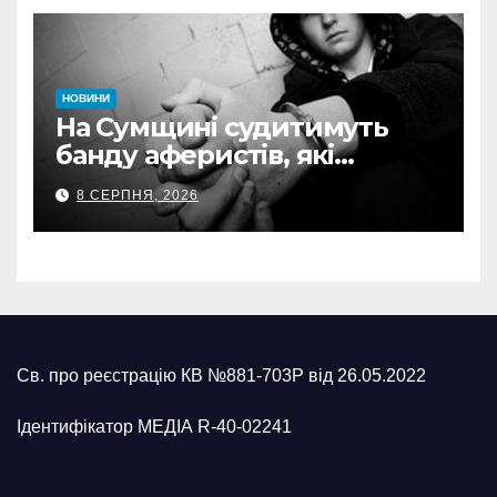
НОВИНИ
На Сумщині судитимуть
банду аферистів, які
виманили у військових
8 СЕРПНЯ, 2026
понад 1 млн грн
Св. про реєстрацію КВ №881-703Р від 26.05.2022
Ідентифікатор МЕДІА R-40-02241