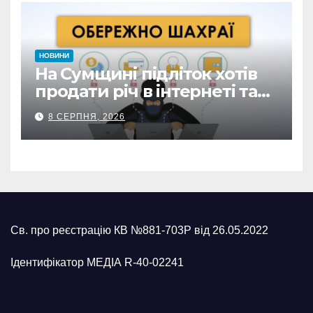
НОВИНИ
На Сумщині підліток хотів
продати річ в інтернеті та
втратив 39,2 тис. грн з
8 СЕРПНЯ, 2026
карток матері
Св. про реєстрацію КВ №881-703Р від 26.05.2022
Ідентифікатор МЕДІА R-40-02241