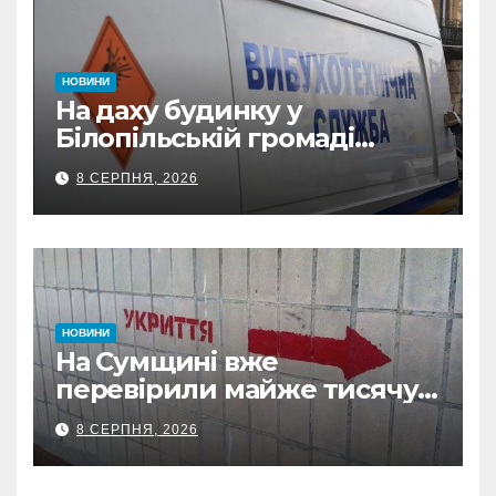
НОВИНИ
На даху будинку у
Білопільській громаді
знайшли 120-мм міну
8 СЕРПНЯ, 2026
НОВИНИ
На Сумщині вже
перевірили майже тисячу
укриттів: де виявили
8 СЕРПНЯ, 2026
замкнені двері