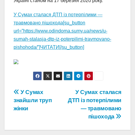
Україні станом на 17 березня 2020 року.
У Сумах сталася ДТП із потерпілими —
травмовано пішохода[su_button
url=”https://www.odindoma.sumy.ua/news/u-
sumah-stalasja-dtp-iz-poterpilimi-travmovano-
pishohoda/”]ЧИТАТИ[/su_button]
Навігація
У Сумах
У Сумах сталася
знайшли труп
ДТП із потерпілими
записів
жінки
— травмовано
пішохода