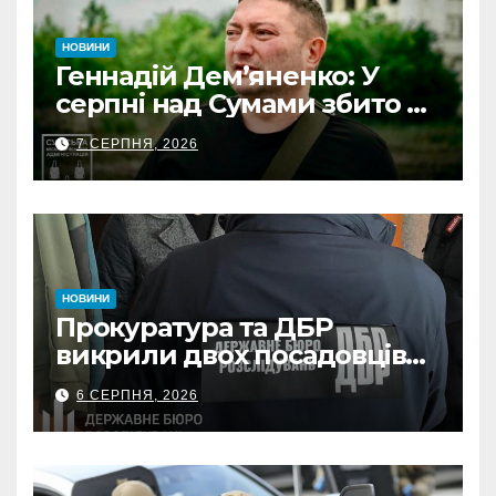
НОВИНИ
Геннадій Дем’яненко: У
серпні над Сумами збито 6
КАБів
7 СЕРПНЯ, 2026
НОВИНИ
Прокуратура та ДБР
викрили двох посадовців
ДПС Сумщини на вимаганні
6 СЕРПНЯ, 2026
неправомірної вигоди у
ФОПа