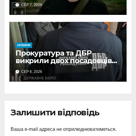
КАБів
СЕР 7, 2026
НОВИНИ
Прокуратура та ДБР
викрили двох посадовців
ДПС Сумщини на вимаганні
СЕР 6, 2026
неправомірної вигоди у
ФОПа
Залишити відповідь
Ваша e-mail адреса не оприлюднюватиметься.