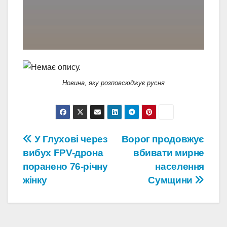
Новина, яку розповсюджує русня
Навігація
У Глухові через
Ворог продовжує
вибух FPV-дрона
вбивати мирне
записів
поранено 76-річну
населення
жінку
Сумщини