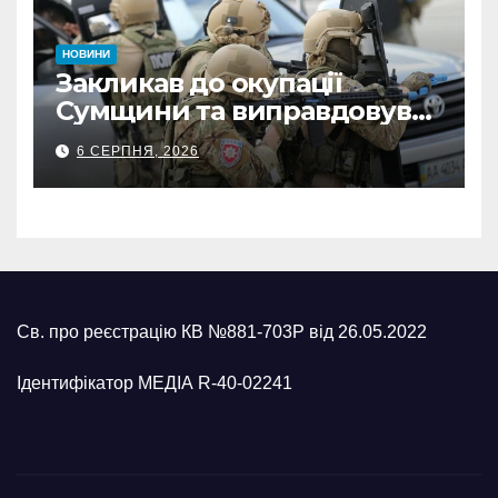
НОВИНИ
Закликав до окупації
Сумщини та виправдовував
обстріли: СБУ викрила
6 СЕРПНЯ, 2026
прокремлівського агітатора
з Охтирки
Св. про реєстрацію КВ №881-703Р від 26.05.2022
Ідентифікатор МЕДІА R-40-02241