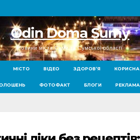
Odin Doma Sumy
Новини міста Суми та Сумської області
МІСТО
ВІДЕО
ЗДОРОВ’Я
КОРИСНА
ГОЛОШЕНЬ
ФОТОФАКТ
БЛОГИ
РЕКЛАМА
чні ліки без рецептів: