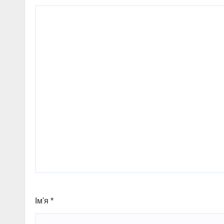
Ім'я
*