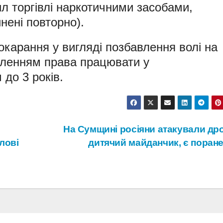
л торгівлі наркотичними засобами,
нені повторно).
окарання у вигляді позбавлення волі на
вленням права працювати у
до 3 років.
На Сумщині росіяни атакували др
лові
дитячий майданчик, є поран