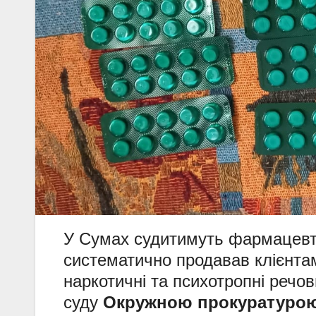
У Сумах судитимуть фармацевта 
систематично продавав клієнтам
наркотичні та психотропні речо
суду
Окружною прокуратурою