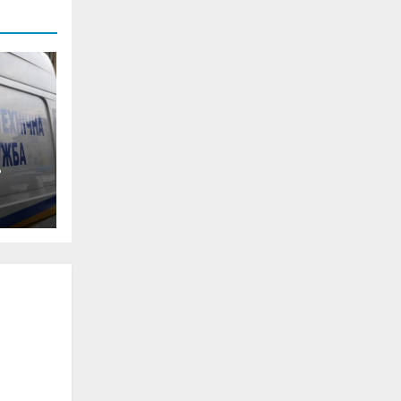
0-
ян