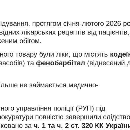
ідування, протягом січня-лютого 2026 р
ідних лікарських рецептів від пацієнтів,
еним обігом.
ного товару були ліки, що містять
кодеї
засобів) та
фенобарбітал
(віднесений 
 більше не займається медично-
ого управління поліції (РУП) під
окуратури повністю завершили слідство
іковано за
ч. 1 та ч. 2 ст. 320 КК Україн