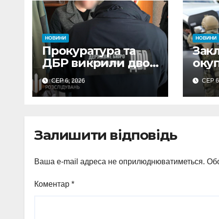
НОВИНИ
НОВИНИ
Прокуратура та
Зак
ДБР викрили двох
оку
посадовців ДПС
та 
СЕР 6, 2026
СЕР 6
Сумщини на
обст
вимаганні
вик
неправомірної
про
вигоди у ФОПа
агіт
Залишити відповідь
Охт
Ваша e-mail адреса не оприлюднюватиметься.
Обо
Коментар
*