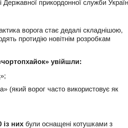
і Державної прикордонної служби Україн
актика ворога стає дедалі складнішою,
ходять протидію новітнім розробкам
«чортопхайок» увійшли:
»;
а» (який ворог часто використовує як
0 із них
були оснащені котушками з