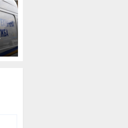
0-
ян