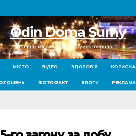
Odin Doma Sumy
Новини міста Суми та Сумської області
МІСТО
ВІДЕО
ЗДОРОВ’Я
КОРИСНА
ГОЛОШЕНЬ
ФОТОФАКТ
БЛОГИ
РЕКЛАМА
-го загону за добу