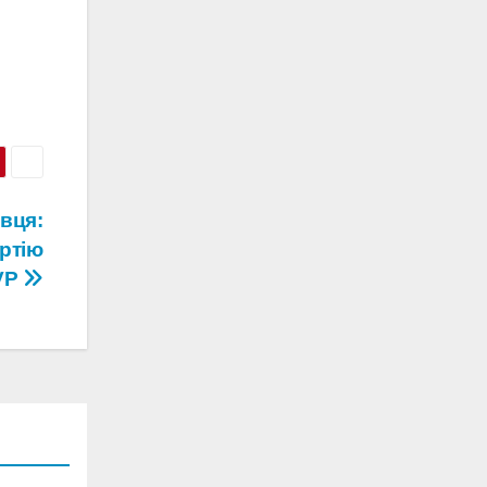
вця:
ртію
PVP