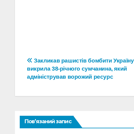
Навігація
Закликав рашистів бомбити Україну
викрила 38-річного сумчанина, який
записів
адміністрував ворожий ресурс
Пов’язаний запис