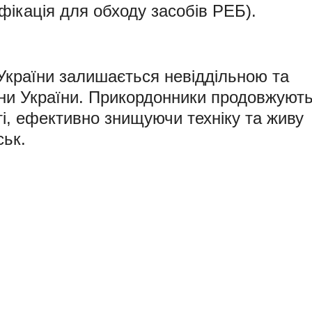
фікація для обходу засобів РЕБ).
країни залишається невіддільною та
ни України. Прикордонники продовжуют
і, ефективно знищуючи техніку та живу
ськ.