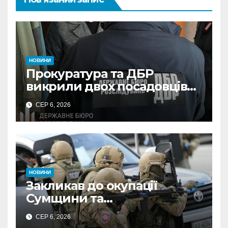
НОВИНИ
Прокуратура та ДБР
викрили двох посадовців
ДПС Сумщини на вимаганні
СЕР 6, 2026
неправомірної вигоди у
ФОПа
НОВИНИ
Закликав до окупації
Сумщини та
виправдовував обстріли:
СЕР 6, 2026
СБУ викрила