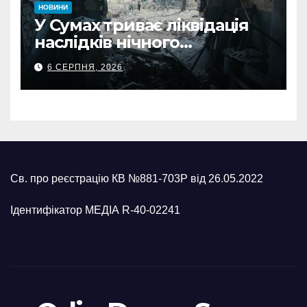
НОВИНИ
У Сумах триває ліквідація
наслідків нічного
масованого удару КАБами
6 СЕРПНЯ, 2026
Св. про реєстрацію КВ №881-703Р від 26.05.2022
Ідентифікатор МЕДІА R-40-02241