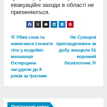
евакуаційні заходи в області не
припиняються.
Навігація
Убив сина та
На Сумщині
намагався сховати
прикордонники за
записів
тіло у водоймі:
добу знищили 31
мешканця
ворожий
Охтирщини
безпілотник
засудили до 8
років за ґратами
Пов’язаний запис