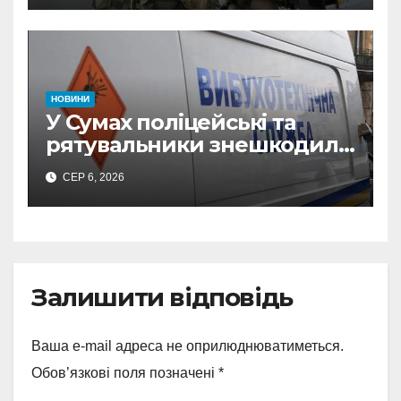
прокремлівського агітатора
з Охтирки
НОВИНИ
У Сумах поліцейські та
рятувальники знешкодили
500-кілограмову авіабомбу
СЕР 6, 2026
росіян
Залишити відповідь
Ваша e-mail адреса не оприлюднюватиметься.
Обов’язкові поля позначені
*