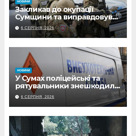
НОВИНИ
Закликав до окупації
Сумщини та виправдовував
обстріли: СБУ викрила
6 СЕРПНЯ, 2026
прокремлівського агітатора
з Охтирки
НОВИНИ
У Сумах поліцейські та
рятувальники знешкодили
500-кілограмову авіабомбу
6 СЕРПНЯ, 2026
росіян