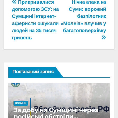
Навігація
Прикривалися
Нічна атака на
допомогою ЗСУ: на
Суми: ворожий
записів
Сумщині інтернет-
безпілотник
аферисти ошукали
«Молнія» влучив у
людей на 35 тисяч
багатоповерхівку
гривень
Пов’язаний запис
НОВИНИ
За добу на Сумщині через
російські обстріли