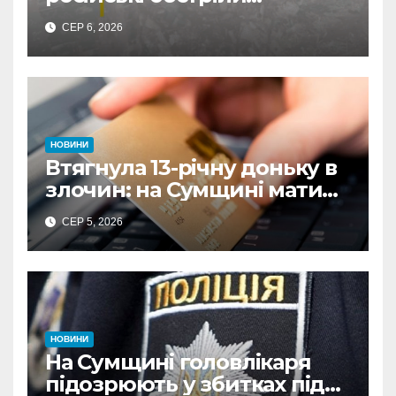
загинули троє людей, 19
СЕР 6, 2026
поранено
НОВИНИ
Втягнула 13-річну доньку в
злочин: на Сумщині мати
витратила майже 480
СЕР 5, 2026
тисяч грн з викраденої
картки
НОВИНИ
На Сумщині головлікаря
підозрюють у збитках під