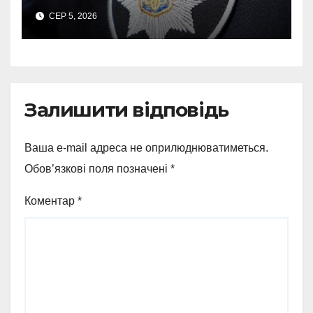
час капремонту
СЕР 5, 2026
медустанови
Залишити відповідь
Ваша e-mail адреса не оприлюднюватиметься.
Обов’язкові поля позначені
*
Коментар
*