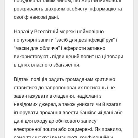
побудована таким чином, що жертви мимоволі
розкривають шахраям особисту інформацію та
свої фінансові дані.
Наразі у Всесвітній мережі неймовірно
популярні запити “засіб для дезінфекції рук” і
“маски для обличчя” і аферисти активно
використовують підвищений попит на ці товари
в цілях власного збагачення.
Відтак, поліція радить громадянам критично
ставитися до запропонованих посилань і не
завантажувати вкладення, надіслані з
невідомих джерел, а також уникати чи й взагалі
ігнорувати прохання ввести банківські дані або
дані для входу до облікового запису
електронної пошти або соцмережі. Як правило,
саме так шахраї виманюють конфіденційну