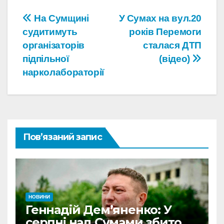
Навігація
На Сумщині
У Сумах на вул.20
судитимуть
років Перемоги
записів
організаторів
сталася ДТП
підпільної
(відео)
нарколабораторії
Пов’язаний запис
НОВИНИ
Геннадій Дем’яненко: У
серпні над Сумами збито 6