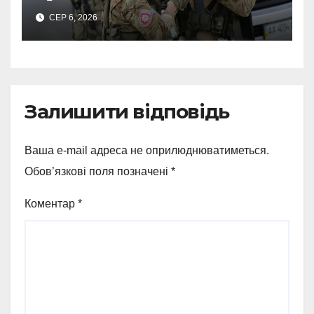
виправдовував обстріли:
СЕР 6, 2026
СБУ викрила
прокремлівського агітатора
з Охтирки
Залишити відповідь
Ваша e-mail адреса не оприлюднюватиметься.
Обов’язкові поля позначені
*
Коментар
*