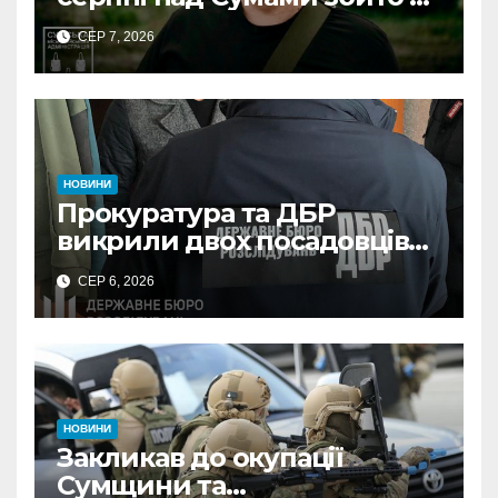
КАБів
СЕР 7, 2026
НОВИНИ
Прокуратура та ДБР
викрили двох посадовців
ДПС Сумщини на вимаганні
СЕР 6, 2026
неправомірної вигоди у
ФОПа
НОВИНИ
Закликав до окупації
Сумщини та