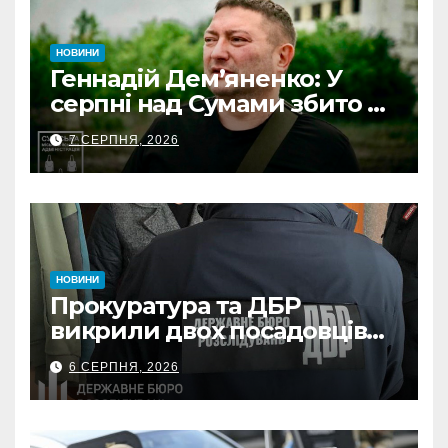
НОВИНИ
Геннадій Дем’яненко: У
серпні над Сумами збито 6
КАБів
7 СЕРПНЯ, 2026
НОВИНИ
Прокуратура та ДБР
викрили двох посадовців
ДПС Сумщини на вимаганні
6 СЕРПНЯ, 2026
неправомірної вигоди у
ФОПа