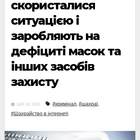
скористалися
ситуацією і
заробляють на
дефіциті масок та
інших засобів
захисту
#кримінал
,
#шахраї
,
БЕР 18, 2020
#Шахрайство в інтернеті