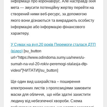
інформації про коронавірус. Але насправді їхня
мета — змусити потенційну жертву перейти на
створений ними веб-ресурс, за допомогою
якого вони дізнаються та викрадають особисту
інформацію або інформацію фінансового
характеру.
У Сумах на вул.20 років Перемоги сталася ДТП
(відео)
[su_button
url=”https://www.odindoma.sumy.ua/news/u-
sumah-na-vul-20-rokiv-peremogi-stalasja-dtp-
video/”]ЧИТАТИ[/su_button]
Ще один вид шахрайства – поширення
електронних листів з пропозиціями замовити
маски для обличчя, що ніби здатні захистити
людину від небезпечної хвороби. Схема