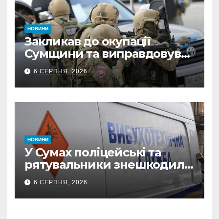
НОВИНИ
Закликав до окупації
Сумщини та виправдовував
обстріли: СБУ викрила
6 СЕРПНЯ, 2026
прокремлівського агітатора
з Охтирки
НОВИНИ
У Сумах поліцейські та
рятувальники знешкодили
500-кілограмову авіабомбу
6 СЕРПНЯ, 2026
росіян