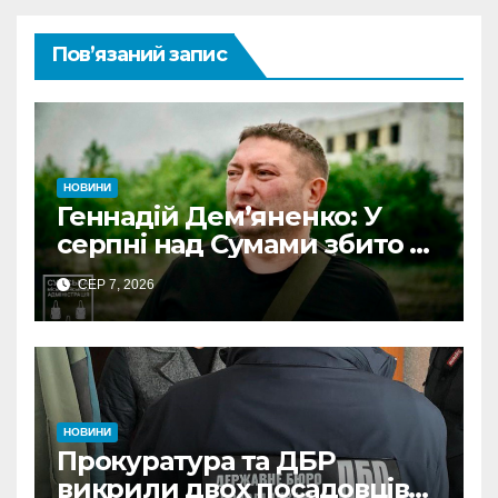
Пов’язаний запис
НОВИНИ
Геннадій Дем’яненко: У
серпні над Сумами збито 6
КАБів
СЕР 7, 2026
НОВИНИ
Прокуратура та ДБР
викрили двох посадовців