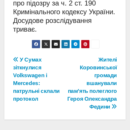
про підозру за ч. 2 ст. 190
Кримінального кодексу України.
Досудове розслідування
триває.
Навігація
У Сумах
Жителі
зіткнулися
Коровинської
записів
Volkswagen і
громади
Mercedes:
вшанували
патрульні склали
пам’ять полеглого
протокол
Героя Олександра
Федини