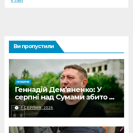
« Лип
Ви пропустили
НОВИНИ
Геннадій Дем’яненко: У
серпні над Сумами збито 6
КАБів
7 СЕРПНЯ, 2026