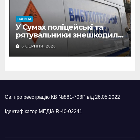
НОВИНИ
У Сумах поліцейські та
рятувальники знешкодили
500-кілограмову авіабомбу
6 СЕРПНЯ, 2026
росіян
Св. про реєстрацію КВ №881-703Р від 26.05.2022
Ідентифікатор МЕДІА R-40-02241