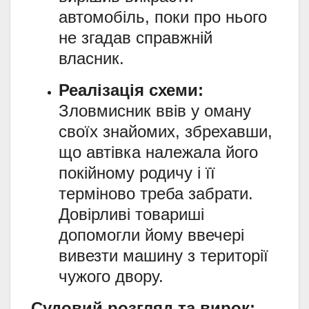
автомобіль, поки про нього
не згадав справжній
власник.
Реалізація схеми:
Зловмисник ввів у оману
своїх знайомих, збрехавши,
що автівка належала його
покійному родичу і її
терміново треба забрати.
Довірливі товариші
допомогли йому ввечері
вивезти машину з території
чужого двору.
Судовий розгляд та вирок: