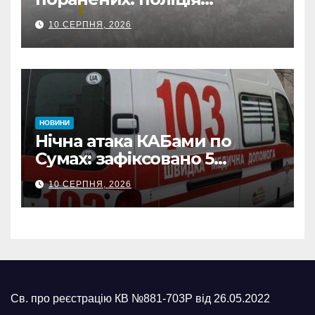
Сумщини документує
10 СЕРПНЯ, 2026
наслідки масованих
ворожих обстрілів
НОВИНИ
Нічна атака КАБами по
Сумах: зафіксовано 5
влучань, щонайменше
10 СЕРПНЯ, 2026
п’ятеро поранених
Св. про реєстрацію КВ №881-703Р від 26.05.2022