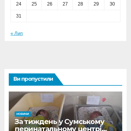
24
25
26
27
28
29
30
31
« Лип
Ви пропустили
НОВИНИ
За тиждень у Сумському
перинатальному центрі