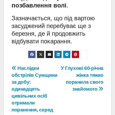
позбавлення волі
.
Зазначається, що під вартою
засуджений перебуває ще з
березня, де й продовжить
відбувати покарання.
Навігація
Наслідки
У Глухові 60-річна
обстрілів Сумщини
жінка тяжко
записів
за добу:
поранила свого
одинадцять
знайомого
цивільних осіб
отримали
поранення, серед