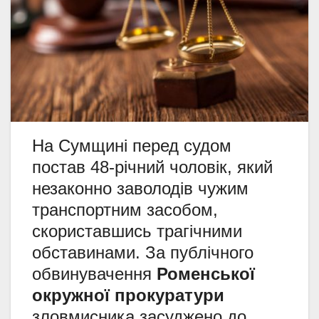
На Сумщині перед судом
постав 48-річний чоловік, який
незаконно заволодів чужим
транспортним засобом,
скориставшись трагічними
обставинами. За публічного
обвинувачення
Роменської
окружної прокуратури
зловмисника засуджено до