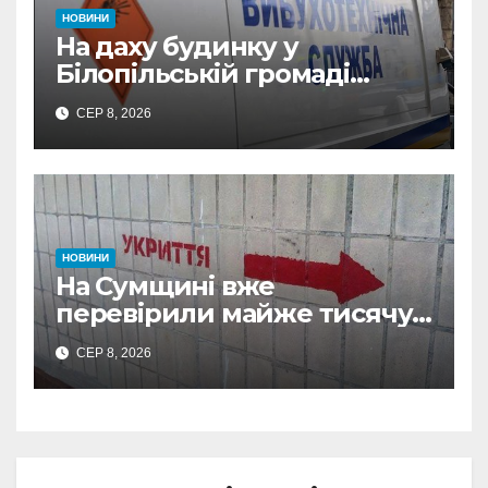
НОВИНИ
На даху будинку у
Білопільській громаді
знайшли 120-мм міну
СЕР 8, 2026
НОВИНИ
На Сумщині вже
перевірили майже тисячу
укриттів: де виявили
СЕР 8, 2026
замкнені двері