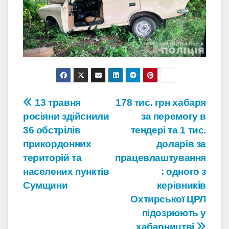
Навігація
13 травня
178 тис. грн хабаря
росіяни здійснили
за перемогу в
записів
36 обстрілів
тендері та 1 тис.
прикордонних
доларів за
територій та
працевлаштування
населених пунктів
: одного з
Сумщини
керівників
Охтирської ЦРЛ
підозрюють у
хабарництві