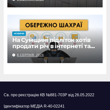
замкнені двері
НОВИНИ
На Сумщині підліток хотів
продати річ в інтернеті та
втратив 39,2 тис. грн з
8 СЕРПНЯ, 2026
карток матері
Св. про реєстрацію КВ №881-703Р від 26.05.2022
Ідентифікатор МЕДІА R-40-02241