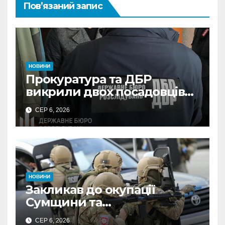
Пов’язаний запис
НОВИНИ
Прокуратура та ДБР
викрили двох посадовців
ДПС Сумщини на вимаганні
СЕР 6, 2026
неправомірної вигоди у
ФОПа
НОВИНИ
Закликав до окупації
Сумщини та
виправдовував обстріли:
СЕР 6, 2026