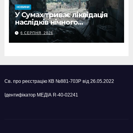
НОВИНИ
У Сумах триває ліквідація
наслідків нічного
масованого удару КАБами
6 СЕРПНЯ, 2026
Св. про реєстрацію КВ №881-703Р від 26.05.2022
Ідентифікатор МЕДІА R-40-02241