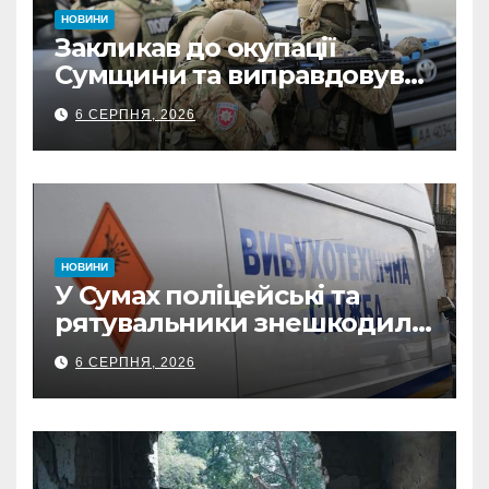
НОВИНИ
Закликав до окупації
Сумщини та виправдовував
обстріли: СБУ викрила
6 СЕРПНЯ, 2026
прокремлівського агітатора
з Охтирки
НОВИНИ
У Сумах поліцейські та
рятувальники знешкодили
500-кілограмову авіабомбу
6 СЕРПНЯ, 2026
росіян