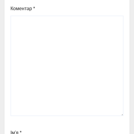
Коментар
*
Ім'я
*