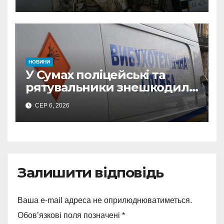
СБУ викрила
прокремлівського агітатора
з Охтирки
НОВИНИ
У Сумах поліцейські та
рятувальники знешкодили
500-кілограмову авіабомбу
СЕР 6, 2026
росіян
Залишити відповідь
Ваша e-mail адреса не оприлюднюватиметься.
Обов’язкові поля позначені
*