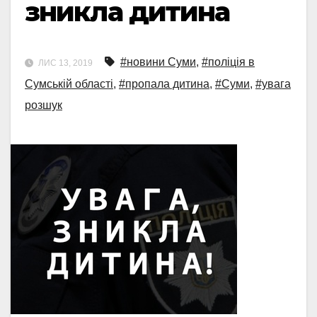
зникла дитина
#новини Суми
,
#поліція в
ЛИС 13, 2019
Сумській області
,
#пропала дитина
,
#Суми
,
#увага
розшук