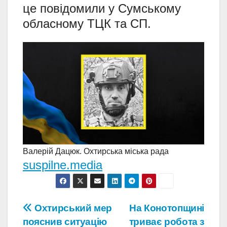
це повідомили у Сумському
обласному ТЦК та СП.
Валерій Дацюк. Охтирська міська рада
suspilne.media
Навігація
Охтирський мер
На Конотопщині
пояснив ситуацію
триває робота з