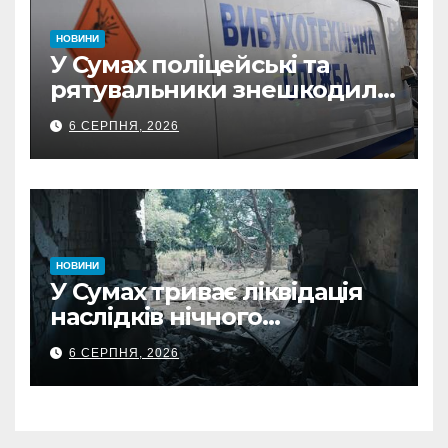
НОВИНИ
У Сумах поліцейські та
рятувальники знешкодили
500-кілограмову авіабомбу
6 СЕРПНЯ, 2026
росіян
НОВИНИ
У Сумах триває ліквідація
наслідків нічного
масованого удару КАБами
6 СЕРПНЯ, 2026