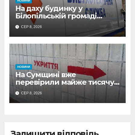
НОВИНИ
На даху будинку у
Білопільській громаді
знайшли 120-мм міну
СЕР 8, 2026
НОВИНИ
На Сумщині вже
перевірили майже тисячу
укриттів: де виявили
СЕР 8, 2026
замкнені двері
Залишити відповідь