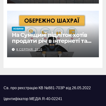
НОВИНИ
На Сумщині підліток хотів
продати річ в інтернеті та
втратив 39,2 тис. грн з
8 СЕРПНЯ, 2026
карток матері
Св. про реєстрацію КВ №881-703Р від 26.05.2022
Ідентифікатор МЕДІА R-40-02241