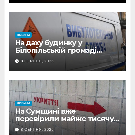
відзнаки
НОВИНИ
На даху будинку у
Білопільській громаді
знайшли 120-мм міну
8 СЕРПНЯ, 2026
НОВИНИ
На Сумщині вже
перевірили майже тисячу
укриттів: де виявили
8 СЕРПНЯ, 2026
замкнені двері