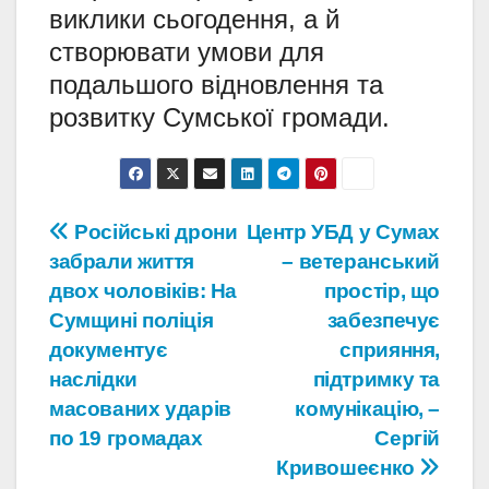
виклики сьогодення, а й
створювати умови для
подальшого відновлення та
розвитку Сумської громади.
Навігація
Російські дрони
Центр УБД у Сумах
забрали життя
– ветеранський
записів
двох чоловіків: На
простір, що
Сумщині поліція
забезпечує
документує
сприяння,
наслідки
підтримку та
масованих ударів
комунікацію, –
по 19 громадах
Сергій
Кривошеєнко