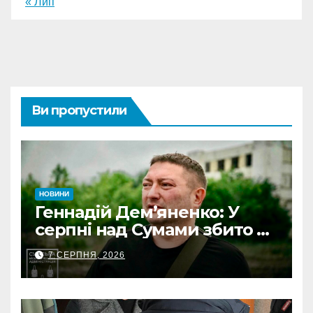
« Лип
Ви пропустили
НОВИНИ
Геннадій Дем’яненко: У
серпні над Сумами збито 6
КАБів
7 СЕРПНЯ, 2026