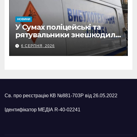
НОВИНИ
У Сумах поліцейські та
рятувальники знешкодили
500-кілограмову авіабомбу
6 СЕРПНЯ, 2026
росіян
Св. про реєстрацію КВ №881-703Р від 26.05.2022
Ідентифікатор МЕДІА R-40-02241