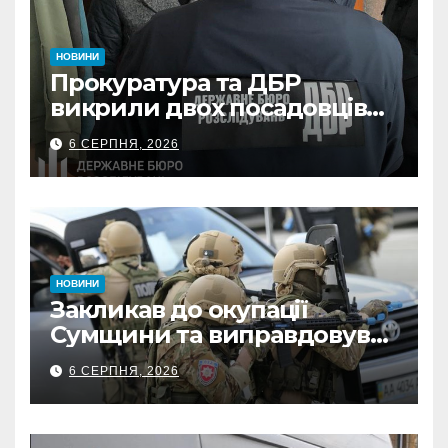
НОВИНИ
Прокуратура та ДБР
викрили двох посадовців
ДПС Сумщини на вимаганні
6 СЕРПНЯ, 2026
неправомірної вигоди у
ФОПа
НОВИНИ
Закликав до окупації
Сумщини та виправдовував
обстріли: СБУ викрила
6 СЕРПНЯ, 2026
прокремлівського агітатора
з Охтирки