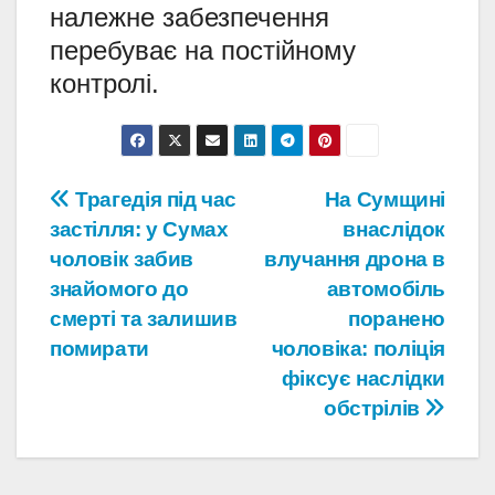
належне забезпечення
перебуває на постійному
контролі.
Навігація
Трагедія під час
На Сумщині
застілля: у Сумах
внаслідок
записів
чоловік забив
влучання дрона в
знайомого до
автомобіль
смерті та залишив
поранено
помирати
чоловіка: поліція
фіксує наслідки
обстрілів