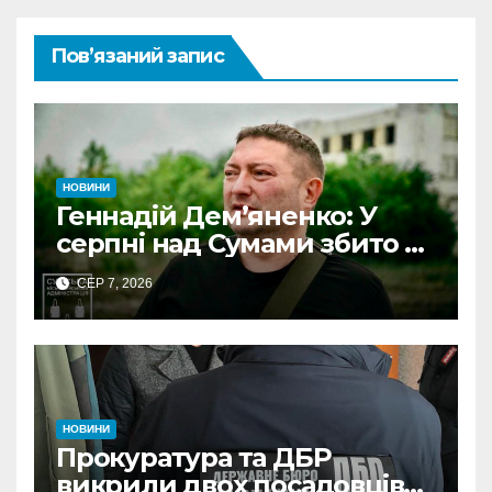
Пов’язаний запис
НОВИНИ
Геннадій Дем’яненко: У
серпні над Сумами збито 6
КАБів
СЕР 7, 2026
НОВИНИ
Прокуратура та ДБР
викрили двох посадовців