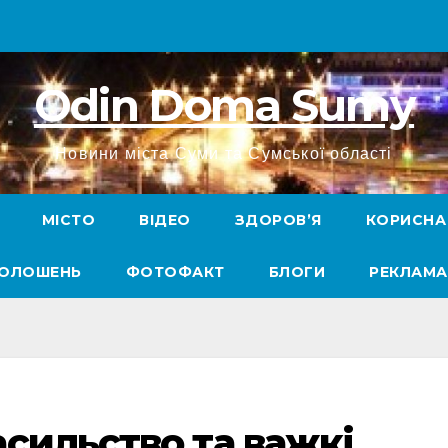
Odin Doma Sumy
Новини міста Суми та Сумської області
МІСТО
ВІДЕО
ЗДОРОВ’Я
КОРИСНА
ГОЛОШЕНЬ
ФОТОФАКТ
БЛОГИ
РЕКЛАМА
сильство та важкі