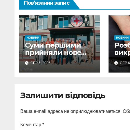
Пов’язаний запис
НОВИНИ
НОВИНИ
Суми першими
Розб
прийняли нове
викр
керівництво
на 
СЕР 6, 2026
СЕР 6
Українського
пер
Червоного Хреста:
пост
Артем Кобзар
авт
окреслив потреби
Залишити відповідь
громади
Ваша e-mail адреса не оприлюднюватиметься.
Обо
Коментар
*