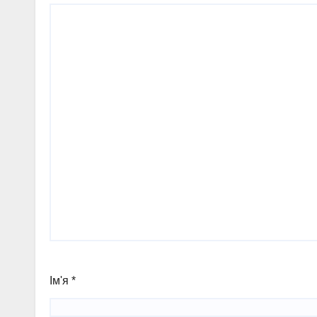
Ім'я
*