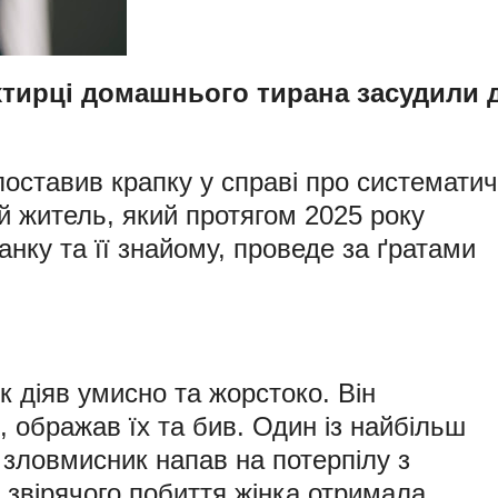
хтирці домашнього тирана засудили 
оставив крапку у справі про системати
й житель, який протягом 2025 року
ку та її знайому, проведе за ґратами
к діяв умисно та жорстоко. Він
 ображав їх та бив. Один із найбільш
 зловмисник напав на потерпілу з
 звірячого побиття жінка отримала