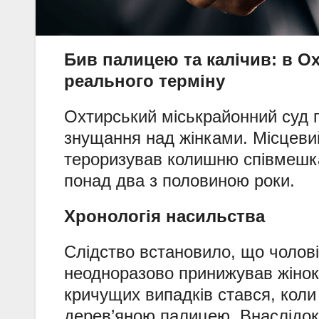
Бив палицею та калічив: в О
реального терміну
Охтирський міськрайонний суд п
знущання над жінками. Місцеви
тероризував колишню співмешкан
понад два з половиною роки.
Хронологія насильства
Слідство встановило, що чолові
неодноразово принижував жінок,
кричущих випадків стався, коли
дерев’яною палицею. Внаслідок