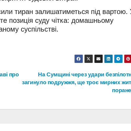
сили тиран залишатиметься під вартою. 
оте позиція суду чітка: домашньому
аному суспільстві.
аві про
На Сумщині через удари безпілотн
загинуло подружжя, ще троє мирних жит
поране