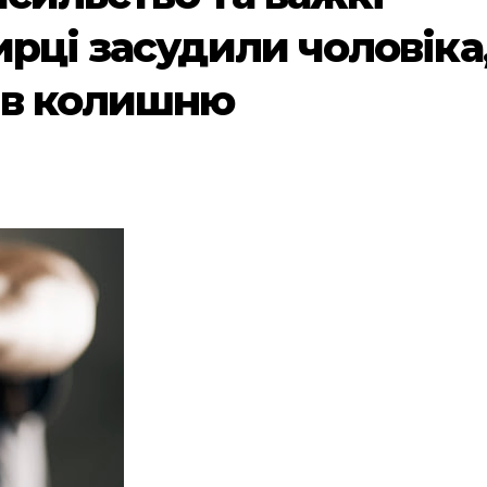
ирці засудили чоловіка
ав колишню