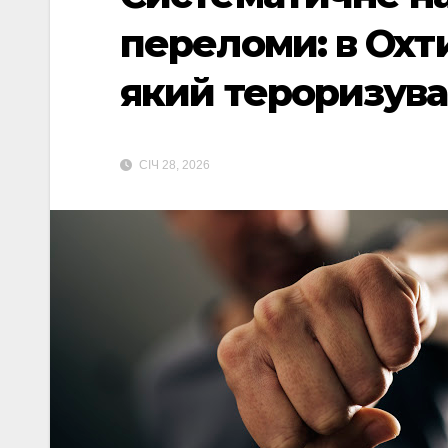
переломи: в Охт
який тероризув
СІЧ 28, 2026