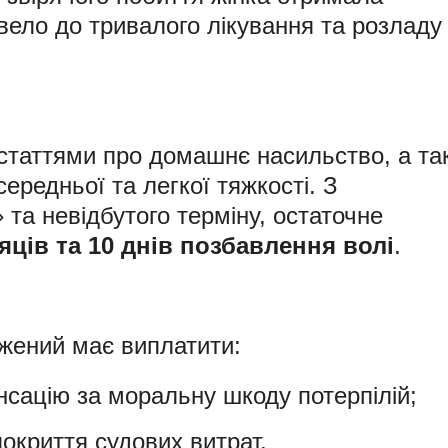
вело до тривалого лікування та розладу
 статтями про домашнє насильство, а та
ередньої та легкої тяжкості. З
 та невідбутого терміну, остаточне
сяців та 10 днів позбавлення волі
.
джений має виплатити:
сацію за моральну шкоду потерпілій;
окриття судових витрат.