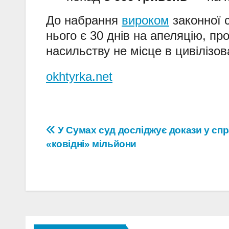
До набрання
вироком
законної 
нього є 30 днів на апеляцію, пр
насильству не місце в цивілізов
okhtyrka.net
Навігація
У Сумах суд досліджує докази у спр
«ковідні» мільйони
записів