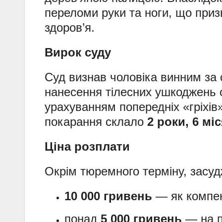
переломи руки та ноги, що приз
здоров’я.
Вирок суду
Суд визнав чоловіка винним за
нанесення тілесних ушкоджень с
урахуванням попередніх «гріхів»
покарання склало
2 роки, 6 мі
Ціна розплати
Окрім тюремного терміну, засу
10 000 гривень
— як компен
понад
5 000 гривень
— на п