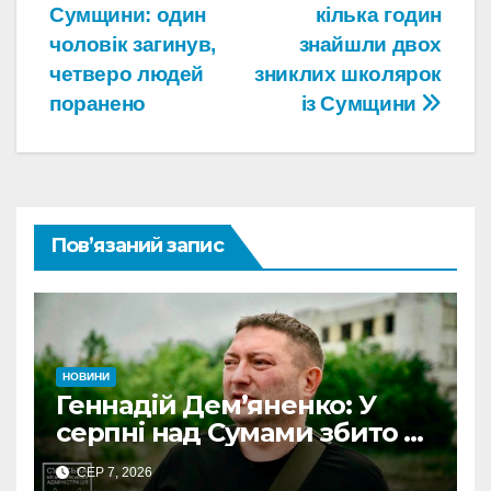
Сумщини: один
кілька годин
чоловік загинув,
знайшли двох
четверо людей
зниклих школярок
поранено
із Сумщини
Пов’язаний запис
НОВИНИ
Геннадій Дем’яненко: У
серпні над Сумами збито 6
КАБів
СЕР 7, 2026