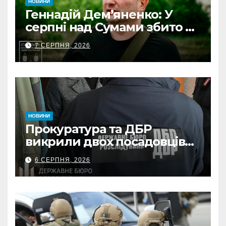
НОВИНИ
Геннадій Дем’яненко: У
серпні над Сумами збито 6
КАБів
7 СЕРПНЯ, 2026
НОВИНИ
Прокуратура та ДБР
викрили двох посадовців
ДПС Сумщини на вимаганні
6 СЕРПНЯ, 2026
неправомірної вигоди у
ФОПа