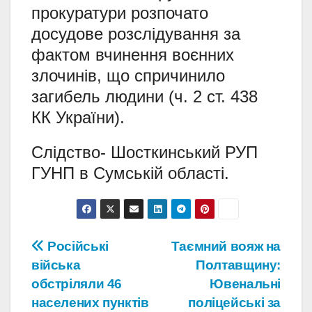
прокуратури розпочато
досудове розслідування за
фактом вчинення воєнних
злочинів, що спричинило
загибель людини (ч. 2 ст. 438
КК України).
Слідство- Шосткинський РУП
ГУНП в Сумській області.
Навігація
Російські
Таємний вояж на
війська
Полтавщину:
записів
обстріляли 46
Ювенальні
населених пунктів
поліцейські за