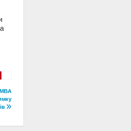
и
за
а МВА
римку
ів