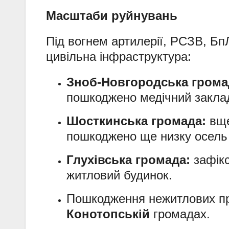
Масштаби руйнувань
Під вогнем артилерії, РСЗВ, Б
цивільна інфраструктура:
Зноб-Новгородська грома
пошкоджено медічний заклад
Шосткинська громада:
вще
пошкоджено ще низку осель 
Глухівська громада:
зафікс
житловий будинок.
Пошкодження нежитлових пр
Конотопській
громадах.