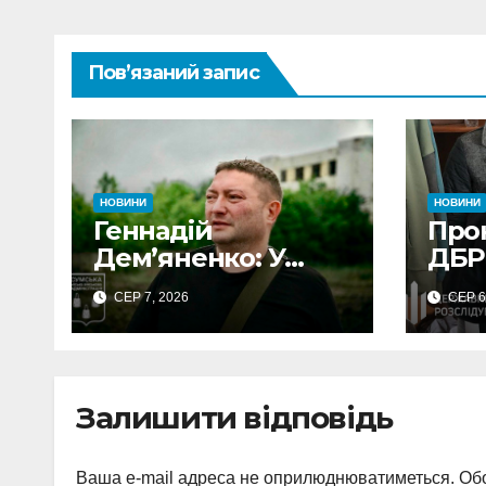
Пов’язаний запис
НОВИНИ
НОВИНИ
Геннадій
Про
Дем’яненко: У
ДБР
серпні над Сумами
пос
СЕР 7, 2026
СЕР 6
збито 6 КАБів
Сум
вим
неп
виг
Залишити відповідь
Ваша e-mail адреса не оприлюднюватиметься.
Обо