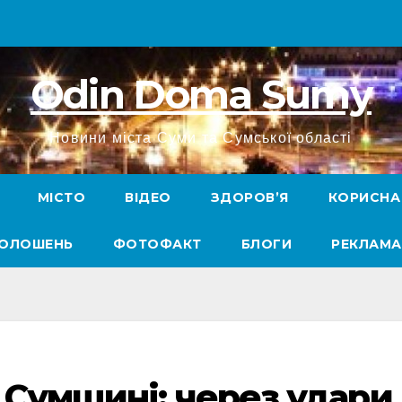
Odin Doma Sumy
Новини міста Суми та Сумської області
МІСТО
ВІДЕО
ЗДОРОВ’Я
КОРИСНА
ГОЛОШЕНЬ
ФОТОФАКТ
БЛОГИ
РЕКЛАМА
а Сумщині: через удари