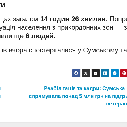
ги
ищах загалом
14 годин 26 хвилин
. Попр
куація населення з прикордонних зон — 
ишили ще
6 людей
.
лів вчора спостерігалася у Сумському та
и
Реабілітація та кадри: Сумськ
и
спрямувала понад 5 млн грн на підт
ветеран