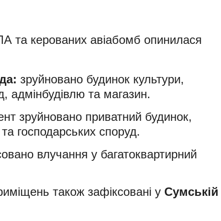
пЛА та керованих авіабомб опинилася
да:
зруйновано будинок культури,
, адмінбудівлю та магазин.
нт зруйновано приватний будинок,
та господарських споруд.
овано влучання у багатоквартирний
иміщень також зафіксовані у
Сумській