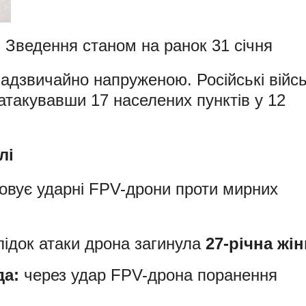
 Зведення станом на ранок 31 січня
адзвичайно напруженою. Російські війс
 атакувавши 17 населених пунктів у 12
лі
овує ударні FPV-дрони проти мирних
ідок атаки дрона загинула
27-річна жін
да:
через удар FPV-дрона поранення