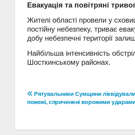
Евакуація та повітряні триво
Жителі області провели у схов
постійну небезпеку, триває ева
добу небезпечні території зал
Найбільша інтенсивність обстрі
Шосткинському районах.
Навігація
Рятувальники Сумщини ліквідувал
пожежі, спричинені ворожими ударам
записів