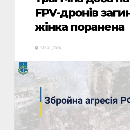
FPV-дронів заги
жінка поранена
СІЧ 31, 2026