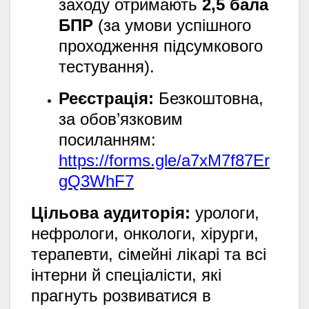
заходу отримають
2,5 бала
БПР
(за умови успішного
проходження підсумкового
тестування).
Реєстрація:
Безкоштовна,
за обов’язковим
посиланням:
https://forms.gle/a7xM7f87Er
gQ3WhF7
Цільова аудиторія:
урологи,
нефрологи, онкологи, хірурги,
терапевти, сімейні лікарі та всі
інтерни й спеціалісти, які
прагнуть розвиватися в