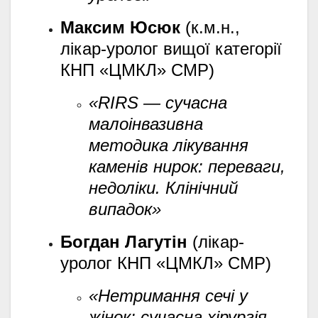
Максим Юсюк
(к.м.н.,
лікар-уролог вищої категорії
КНП «ЦМКЛ» СМР)
«RIRS — сучасна
малоінвазивна
методика лікування
каменів нирок: переваги,
недоліки. Клінічний
випадок»
Богдан Лагутін
(лікар-
уролог КНП «ЦМКЛ» СМР)
«Нетримання сечі у
жінок: сучасна хірургія