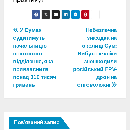
Навігація
У Сумах
Небезпечна
судитимуть
знахідка на
записів
начальницю
околиці Сум:
поштового
Вибухотехніки
відділення, яка
знешкодили
привласнила
російський FPV-
понад 310 тисяч
дрон на
гривень
оптоволокні
Пов’язаний запис