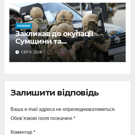
НОВИНИ
Закликав до окупації
Сумщини та
виправдовував обстріли:
СЕР 6, 2026
СБУ викрила
прокремлівського агітатора
з Охтирки
Залишити відповідь
Ваша e-mail адреса не оприлюднюватиметься.
Обов’язкові поля позначені
*
Коментар
*