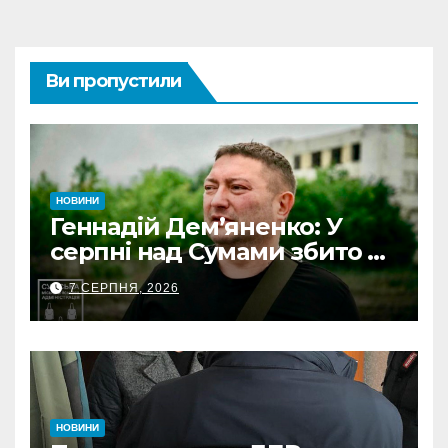
Ви пропустили
НОВИНИ
Геннадій Дем’яненко: У
серпні над Сумами збито 6
КАБів
7 СЕРПНЯ, 2026
НОВИНИ