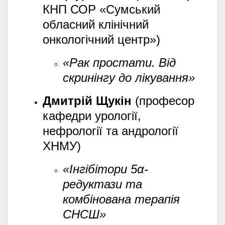
КНП СОР «Сумський
обласний клінічний
онкологічний центр»)
«Рак простати. Від
скринінгу до лікування»
Дмитрій Щукін
(професор
кафедри урології,
нефрології та андрології
ХНМУ)
«Інгібітори 5α-
редуктази та
комбінована терапія
СНСШ»