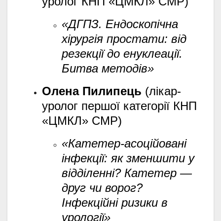
уролог КНП «ЦМКЛ» СМР)
«ДГПЗ. Ендоскопічна
хірургія простати: від
резекції до енуклеації.
Битва методів»
Олена Пилипець
(лікар-
уролог першої категорії КНП
«ЦМКЛ» СМР)
«Катетер-асоційовані
інфекції: як зменшити у
відділенні? Катетер —
друг чи ворог?
Інфекційні ризики в
урології»