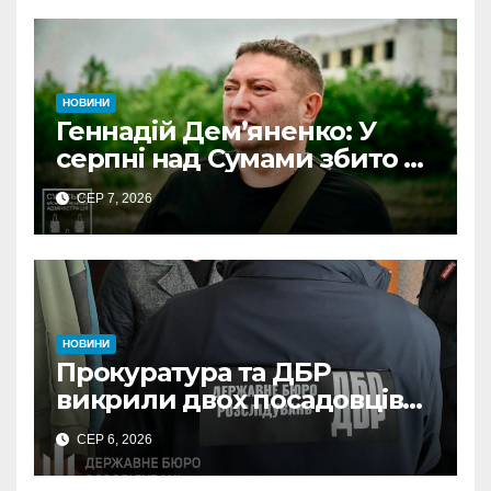
НОВИНИ
Геннадій Дем’яненко: У
серпні над Сумами збито 6
КАБів
СЕР 7, 2026
НОВИНИ
Прокуратура та ДБР
викрили двох посадовців
ДПС Сумщини на вимаганні
СЕР 6, 2026
неправомірної вигоди у
ФОПа