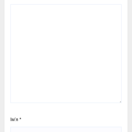
Ім'я
*