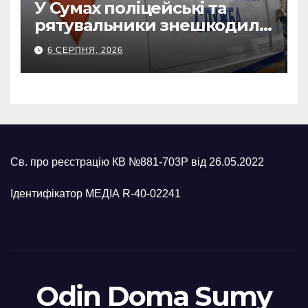
У Сумах поліцейські та
рятувальники знешкодили
500-кілограмову авіабомбу
6 СЕРПНЯ, 2026
росіян
Св. про реєстрацію КВ №881-703Р від 26.05.2022
Ідентифікатор МЕДІА R-40-02241
Odin Doma Sumy