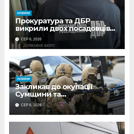
НОВИНИ
Прокуратура та ДБР
викрили двох посадовців
ДПС Сумщини на вимаганні
СЕР 6, 2026
неправомірної вигоди у
ФОПа
НОВИНИ
Закликав до окупації
Сумщини та
виправдовував обстріли:
СЕР 6, 2026
СБУ викрила
прокремлівського агітатора
з Охтирки