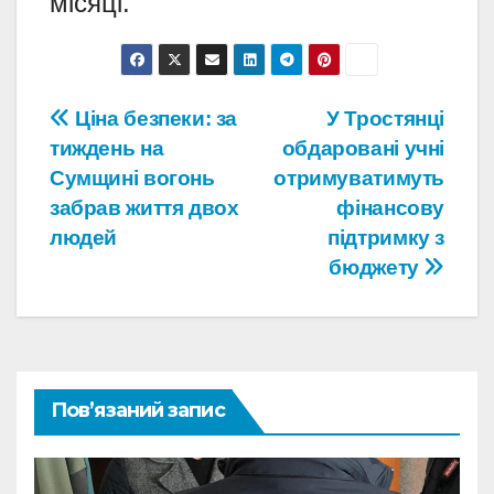
місяці.
Навігація
Ціна безпеки: за
У Тростянці
тиждень на
обдаровані учні
записів
Сумщині вогонь
отримуватимуть
забрав життя двох
фінансову
людей
підтримку з
бюджету
Пов’язаний запис