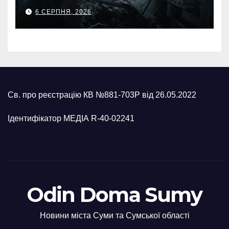
масованого удару КАБами
6 СЕРПНЯ, 2026
Св. про реєстрацію КВ №881-703Р від 26.05.2022
Ідентифікатор МЕДІА R-40-02241
Odin Doma Sumy
Новини міста Суми та Сумської області