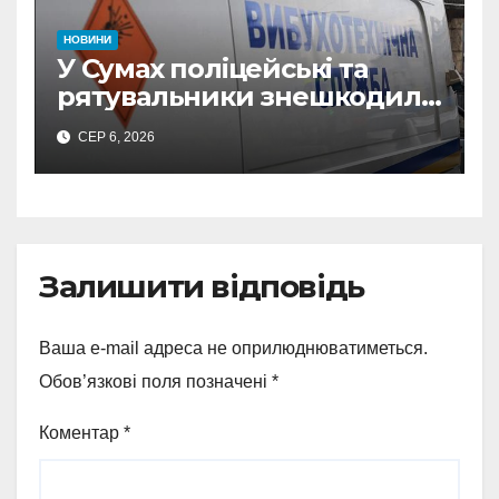
НОВИНИ
У Сумах поліцейські та
рятувальники знешкодили
500-кілограмову авіабомбу
СЕР 6, 2026
росіян
Залишити відповідь
Ваша e-mail адреса не оприлюднюватиметься.
Обов’язкові поля позначені
*
Коментар
*