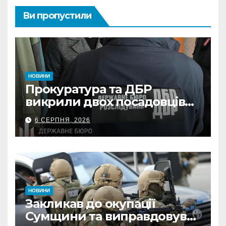
Ви пропустили
НОВИНИ
Прокуратура та ДБР
викрили двох посадовців
ДПС Сумщини на вимаганні
6 СЕРПНЯ, 2026
неправомірної вигоди у
ФОПа
НОВИНИ
Закликав до окупації
Сумщини та виправдовував