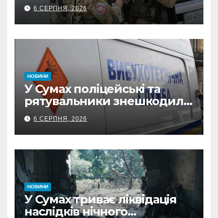
обстріли: СБУ викрила
6 СЕРПНЯ, 2026
прокремлівського агітатора
з Охтирки
НОВИНИ
У Сумах поліцейські та
рятувальники знешкодили
500-кілограмову авіабомбу
6 СЕРПНЯ, 2026
росіян
НОВИНИ
У Сумах триває ліквідація
наслідків нічного