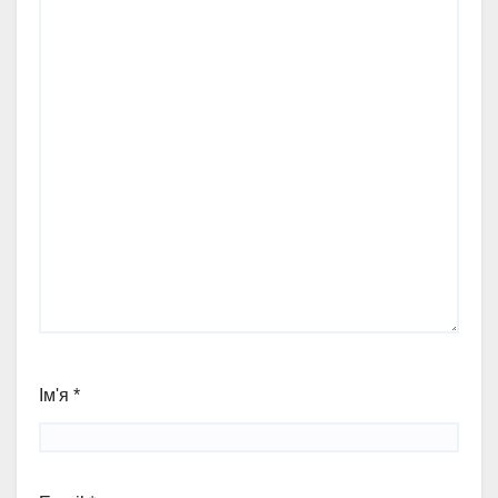
Ім'я
*