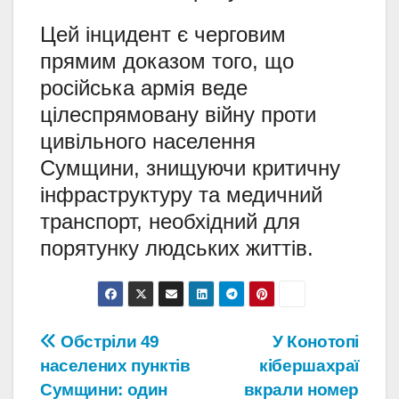
Цей інцидент є черговим
прямим доказом того, що
російська армія веде
цілеспрямовану війну проти
цивільного населення
Сумщини, знищуючи критичну
інфраструктуру та медичний
транспорт, необхідний для
порятунку людських життів.
Навігація
Обстріли 49
У Конотопі
населених пунктів
кібершахраї
записів
Сумщини: один
вкрали номер