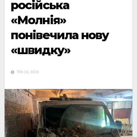
російська
«Молнія»
понівечила нову
«швидку»
ТРА 24, 2026