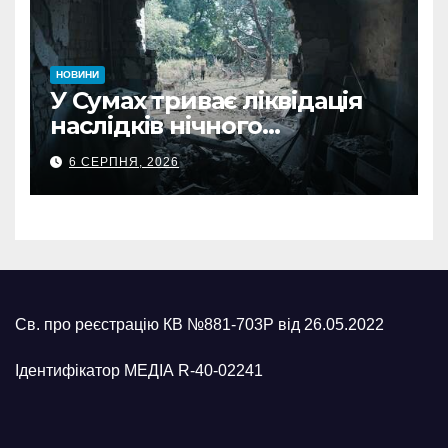
НОВИНИ
У Сумах триває ліквідація
наслідків нічного
масованого удару КАБами
6 СЕРПНЯ, 2026
Св. про реєстрацію КВ №881-703Р від 26.05.2022
Ідентифікатор МЕДІА R-40-02241