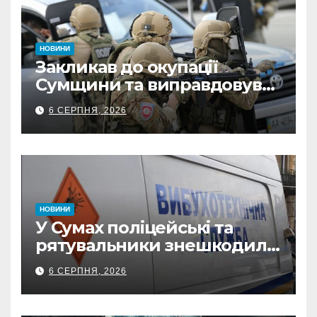
НОВИНИ
Закликав до окупації
Сумщини та виправдовував
обстріли: СБУ викрила
6 СЕРПНЯ, 2026
прокремлівського агітатора
з Охтирки
НОВИНИ
У Сумах поліцейські та
рятувальники знешкодили
500-кілограмову авіабомбу
6 СЕРПНЯ, 2026
росіян