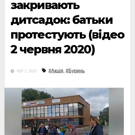
закривають
дитсадок: батьки
протестують (відео
2 червня 2020)
#Акція
,
#Буринь
ЧЕР 2, 2020