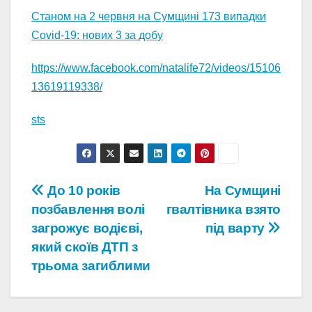
Станом на 2 червня на Сумщині 173 випадки
Covid-19: нових 3 за добу
https://www.facebook.com/natalife72/videos/15106
13619119338/
sts
Навігація
До 10 років
На Сумщині
позбавлення волі
гвалтівника взято
записів
загрожує водієві,
під варту
який скоїв ДТП з
трьома загиблими