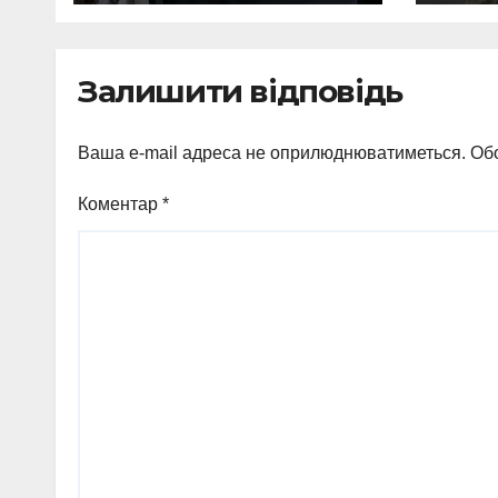
вимаганні
вик
неправомірної
про
вигоди у ФОПа
агіт
Залишити відповідь
Охт
Ваша e-mail адреса не оприлюднюватиметься.
Обо
Коментар
*