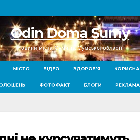
Odin Doma Sumy
Новини міста Суми та Сумської області
МІСТО
ВІДЕО
ЗДОРОВ’Я
КОРИСНА
ГОЛОШЕНЬ
ФОТОФАКТ
БЛОГИ
РЕКЛАМА
одні не курсуватимуть