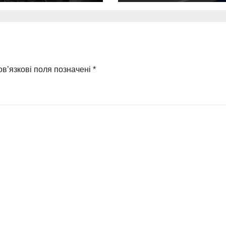
рила
кілограмову
кремлівського
авіабомбу росі
атора з
ирки
в’язкові поля позначені
*