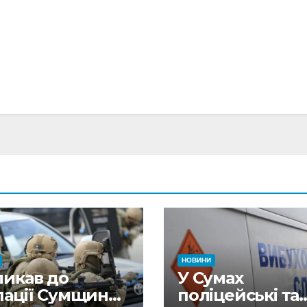
НОВИНИ
ликав до
У Сумах
пації Сумщини
поліцейські та