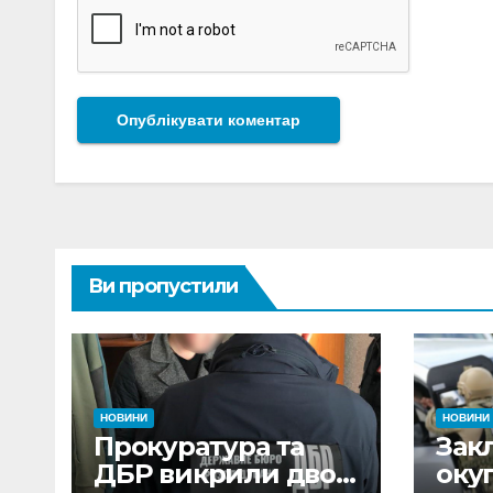
Ви пропустили
НОВИНИ
НОВИНИ
Прокуратура та
Зак
ДБР викрили двох
оку