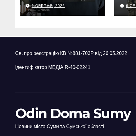
посадовців ДПС
та 
6 СЕРПНЯ, 2026
6 СЕ
Сумщини на
обст
вимаганні
вик
неправомірної
про
вигоди у ФОПа
агіт
Охт
Св. про реєстрацію КВ №881-703Р від 26.05.2022
Ідентифікатор МЕДІА R-40-02241
Odin Doma Sumy
Новини міста Суми та Сумської області