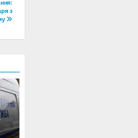
ння:
ря з
му
0-