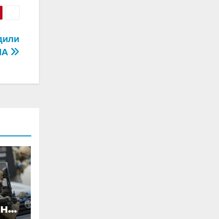
дили
ЛА
ини