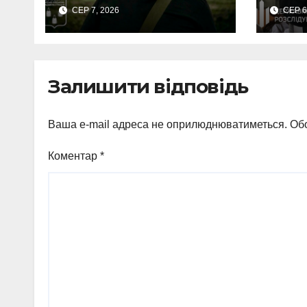
серпні над Сумами
пос
СЕР 7, 2026
СЕР 6
збито 6 КАБів
Сум
вим
неп
виг
Залишити відповідь
Ваша e-mail адреса не оприлюднюватиметься.
Обо
Коментар
*