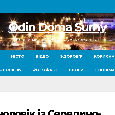
Odin Doma Sumy
Новини міста Суми та Сумської області
МІСТО
ВІДЕО
ЗДОРОВ’Я
КОРИСНА
ГОЛОШЕНЬ
ФОТОФАКТ
БЛОГИ
РЕКЛАМА
чоловік із Середино-