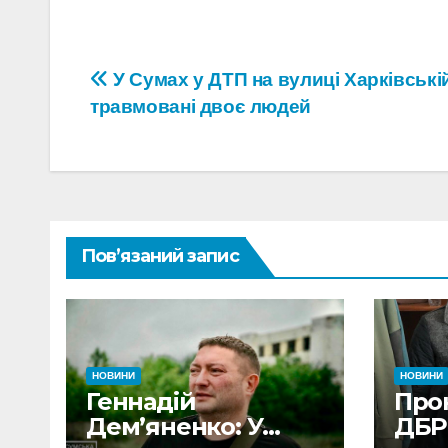
Навігація
У Сумах у ДТП на вулиці Харківські
травмовані двоє людей
записів
Пов’язаний запис
НОВИНИ
НОВИНИ
Геннадій
Про
Дем’яненко: У
ДБР