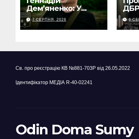
Геннадій
Про
Дем’яненко: У
ДБР
серпні над Сумами
пос
7 СЕРПНЯ, 2026
6 СЕ
збито 6 КАБів
Сум
вим
неп
виг
Св. про реєстрацію КВ №881-703Р від 26.05.2022
Ідентифікатор МЕДІА R-40-02241
Odin Doma Sumy