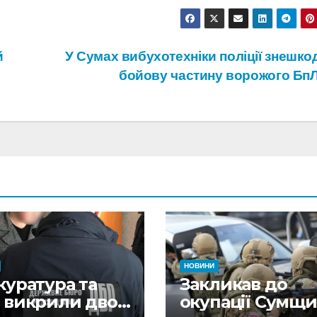
й
У Сумах вибухотехніки поліції знешко
бойову частину ворожого Бп
НОВИНИ
куратура та
Закликав до
 викрили двох
окупації Сумщ