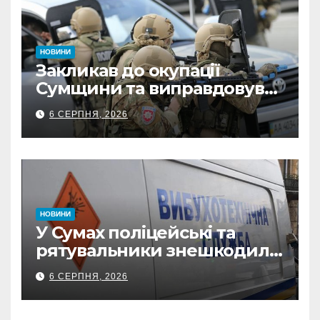
НОВИНИ
Закликав до окупації
Сумщини та виправдовував
обстріли: СБУ викрила
6 СЕРПНЯ, 2026
прокремлівського агітатора
з Охтирки
НОВИНИ
У Сумах поліцейські та
рятувальники знешкодили
500-кілограмову авіабомбу
6 СЕРПНЯ, 2026
росіян