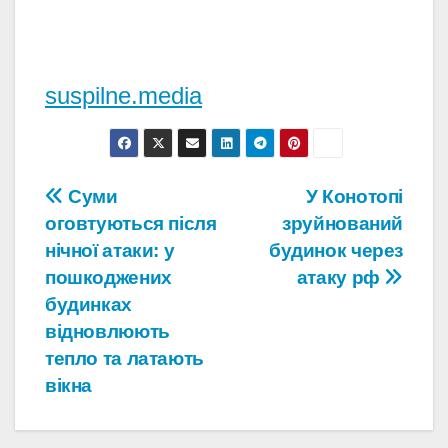
suspilne.media
Навігація
Суми
У Конотопі
оговтуються після
зруйнований
записів
нічної атаки: у
будинок через
пошкоджених
атаку рф
будинках
відновлюють
тепло та латають
вікна