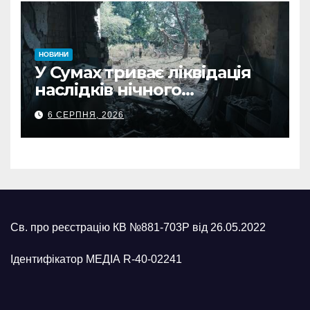
НОВИНИ
У Сумах триває ліквідація
наслідків нічного
масованого удару КАБами
6 СЕРПНЯ, 2026
Св. про реєстрацію КВ №881-703Р від 26.05.2022
Ідентифікатор МЕДІА R-40-02241