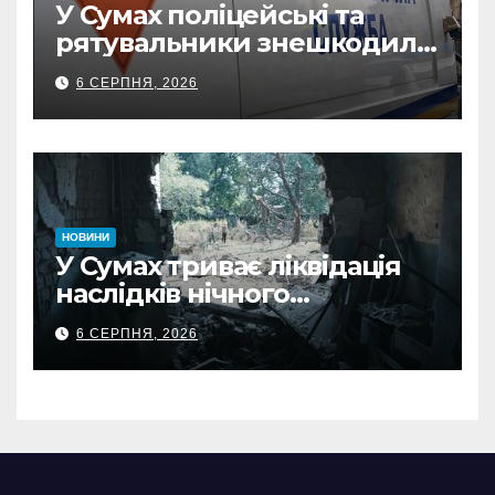
У Сумах поліцейські та
рятувальники знешкодили
500-кілограмову авіабомбу
6 СЕРПНЯ, 2026
росіян
НОВИНИ
У Сумах триває ліквідація
наслідків нічного
масованого удару КАБами
6 СЕРПНЯ, 2026