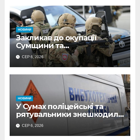
ФОПа
НОВИНИ
Закликав до окупації
Сумщини та
виправдовував обстріли:
СЕР 6, 2026
СБУ викрила
прокремлівського агітатора
з Охтирки
НОВИНИ
У Сумах поліцейські та
рятувальники знешкодили
500-кілограмову авіабомбу
СЕР 6, 2026
росіян