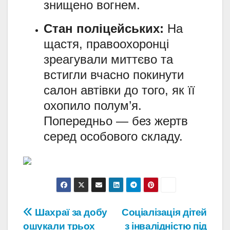
знищено вогнем.
Стан поліцейських:
На
щастя, правоохоронці
зреагували миттєво та
встигли вчасно покинути
салон автівки до того, як її
охопило полум’я.
Попередньо — без жертв
серед особового складу.
Навігація
Шахраї за добу
Соціалізація дітей
ошукали трьох
з інвалідністю під