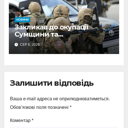
НОВИНИ
Закликав до окупації
Сумщини та
виправдовував обстріли:
СЕР 6, 2026
СБУ викрила
прокремлівського агітатора
з Охтирки
Залишити відповідь
Ваша e-mail адреса не оприлюднюватиметься.
Обов’язкові поля позначені
*
Коментар
*