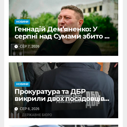
НОВИНИ
Геннадій Дем’яненко: У
серпні над Сумами збито 6
КАБів
СЕР 7, 2026
НОВИНИ
Прокуратура та ДБР
викрили двох посадовців
ДПС Сумщини на вимаганні
СЕР 6, 2026
неправомірної вигоди у
ФОПа