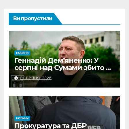
Ви пропустили
НОВИНИ
Геннадій Дем’яненко: У
серпні над Сумами збито 6
КАБів
7 СЕРПНЯ, 2026
НОВИНИ
Прокуратура та ДБР