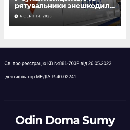
рятувальники знешкодили
500-кілограмову авіабомбу
6 СЕРПНЯ, 2026
росіян
Св. про реєстрацію КВ №881-703Р від 26.05.2022
Ідентифікатор МЕДІА R-40-02241
Odin Doma Sumy