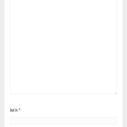
Ім'я
*