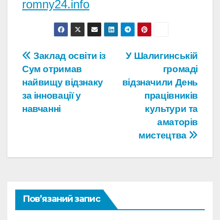
romny24.info
Навігація
Заклад освіти із
У Шалигинській
Сум отримав
громаді
записів
найвищу відзнаку
відзначили День
за інновації у
працівників
навчанні
культури та
аматорів
мистецтва
Пов’язаний запис