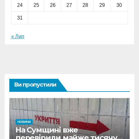
24
25
26
27
28
29
30
31
« Лип
Ви пропустили
НОВИНИ
На Сумщині вже
перевірили майже тисячу