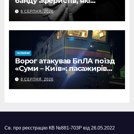
банду аферистів, які
виманили у військових
8 СЕРПНЯ, 2026
понад 1 млн грн
НОВИНИ
Ворог атакував БпЛА поїзд
«Суми – Київ»: пасажирів
встигли евакуювати
8 СЕРПНЯ, 2026
Св. про реєстрацію КВ №881-703Р від 26.05.2022