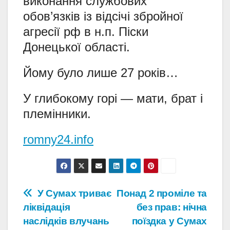
виконання службових
обов’язків із відсічі збройної
агресії рф в н.п. Піски
Донецької області.
Йому було лише 27 років…
У глибокому горі — мати, брат і
племінники.
romny24.info
Навігація
У Сумах триває
Понад 2 проміле та
ліквідація
без прав: нічна
записів
наслідків влучань
поїздка у Сумах